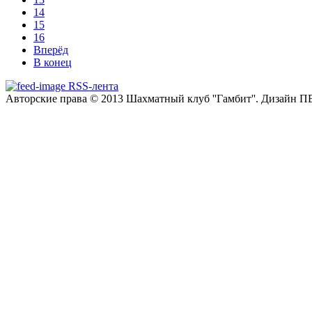
14
15
16
Вперёд
В конец
RSS-лента
Авторские права © 2013 Шахматный клуб ''Гамбит''.
Дизайн П