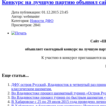
Конкурс на лучшую партию объявил са
Дата публикации: 01.12.2015 23:45
Автор: webmaster
Категория:
Новости ДФО
Просмотров: 2841
Сайт «Ш
объявляет ежегодный конкурс на лучшую парт
К участию в конкурсе приглашаются ш
Еще статьи...
ДФУ, остров Русский, Владивосток в четвертый раз прин
классическим шахматам.
Во Владивостоке прошел шахматный турнир «Остров Ру
Во Владивостоке прошел турнир по быстрым шахматам «
В Хабаровске с 25 по 29 июля 2015 года проведено личн
В Хабаровске, в банкетном зале гостиницы Интурист пр