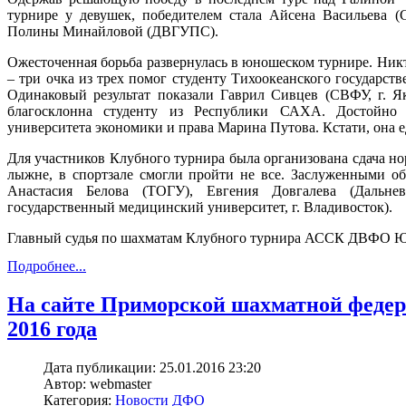
турнире у девушек, победителем стала Айсена Васильева (С
Полины Минайловой (ДВГУПС).
Ожесточенная борьба развернулась в юношеском турнире. Ник
– три очка из трех помог студенту Тихоокеанского государст
Одинаковый результат показали Гаврил Сивцев (СВФУ, г. 
благосклонна студенту из Республики САХА. Достойно 
университета экономики и права Марина Путова. Кстати, она е
Для участников Клубного турнира была организована сдача но
лыжне, в спортзале смогли пройти не все. Заслуженными о
Анастасия Белова (ТОГУ), Евгения Довгалева (Дальне
государственный медицинский университет, г. Владивосток).
Главный судья по шахматам Клубного турнира АССК ДВФО Ю
Подробнее...
На сайте Приморской шахматной феде
2016 года
Дата публикации: 25.01.2016 23:20
Автор: webmaster
Категория:
Новости ДФО