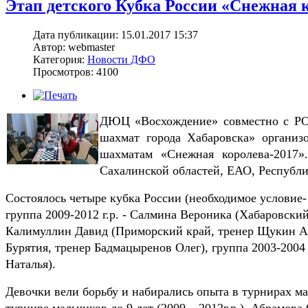
Этап детского Кубка России «Снежная к
Дата публикации: 15.01.2017 15:37
Автор: webmaster
Категория:
Новости ДФО
Просмотров: 4100
ДЮЦ «Восхождение» совместно с РО
шахмат города Хабаровска» организ
шахматам «Снежная королева-2017»
Сахалинской областей, ЕАО, Республи
Состоялось четыре кубка России (необходимое условие-
группа 2009-2012 г.р. - Салмина Вероника (Хабаровский
Калимуллин Давид (Приморский край, тренер Щукин Анд
Бурятия, тренер Бадмацыренов Олег), группа 2003-2004
Наталья).
Девочки вели борьбу и набирались опыта в турнирах м
турнире мальчиков до 9 лет (2009 – 2012г.р.), Абрамова