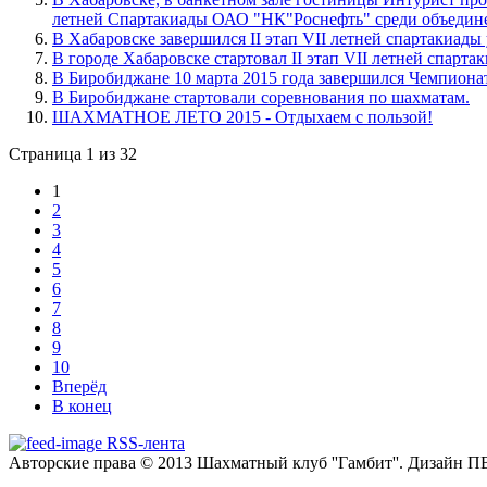
летней Спартакиады ОАО "НК"Роснефть" среди объедин
В Хабаровске завершился II этап VII летней спартакиады
В городе Хабаровске стартовал II этап VII летней спарт
В Биробиджане 10 марта 2015 года завершился Чемпиона
В Биробиджане стартовали соревнования по шахматам.
ШАХМАТНОЕ ЛЕТО 2015 - Отдыхаем с пользой!
Страница 1 из 32
1
2
3
4
5
6
7
8
9
10
Вперёд
В конец
RSS-лента
Авторские права © 2013 Шахматный клуб ''Гамбит''.
Дизайн П