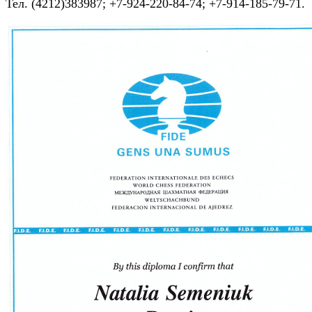
Тел
. (4212)383987; +7-924-220-84-74; +7-914-185-79-71.