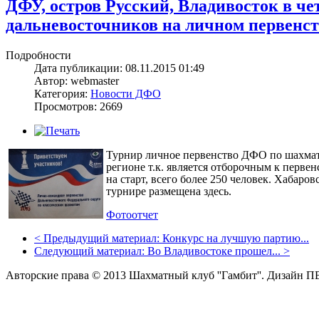
ДФУ, остров Русский, Владивосток в ч
дальневосточников на личном первенст
Подробности
Дата публикации: 08.11.2015 01:49
Автор: webmaster
Категория:
Новости ДФО
Просмотров: 2669
Турнир личное первенство ДФО по шахмат
регионе т.к. является отборочным к перв
на старт, всего более 250 человек. Хабар
турнире размещена
здесь
.
Фотоотчет
<
Предыдущий материал:
Конкурс на лучшую партию...
Следующий материал:
Во Владивостоке прошел...
>
Авторские права © 2013 Шахматный клуб ''Гамбит''.
Дизайн П