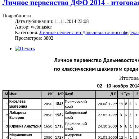
Личное первенство ДФО 2014 - итоговая
Подробности
Дата публикации: 11.11.2014 23:08
Автор: webmaster
Категория:
Личное первенство Дальневосточного федерал
Просмотров: 3802
Личное первенство Дальневосточн
по классическим шахматам среди де
Итогова
02 - 10 ноября 201
М
Имя
ИК
МР
Клуб
Д.Р.
1.Тур
2
Киселёва
Приморский
1
2050
1845
20.06.1999
11
б
1
2
Екатерина
край
Лобарева
Хабаровский
2
2050
1562
27.03.1999
8
ч
1
1
Валерия
край
Приморский
3
Юркина Анастасия
1650
1713
24.10.2000
6
б
1
10
край
Мариковская
Амурская
4
2050
1727
01.03.2000
12
ч
1
5