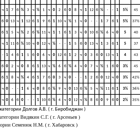
ч
1
7
б
½
3
ч
½
1
ч
0
2
б
0
8
ч
1
12
б
½
-
-
1
5½
45
б
0
13
ч
1
12
б
1
9
б
1
10
ч
½
1
ч
0
-
-
1
7
б
1
5½
37½
б
1
5
ч
½
2
б
½
11
ч
1
1
б
1
3
ч
0
10
б
½
6
ч
0
5
40
ч
1
11
б
½
10
ч
0
12
ч
½
-
-
1
5
б
0
13
ч
1
3
б
1
5
37
-
1
4
б
1
1
б
0
6
ч
0
12
б
1
2
ч
0
3
б
0
13
ч
1
4
43
б
0
2
ч
0
8
б
1
13
ч
½
6
б
½
4
ч
0
7
ч
½
1
б
0
3½
45
б
1
8
ч
½
4
б
1
7
б
0
3
ч
0
-
-
1
2
б
0
12
ч
0
3½
42½
ч
0
-
-
1
6
ч
0
8
б
½
9
ч
0
13
б
½
5
ч
½
11
б
1
3½
36½
ч
0
6
б
0
-
-
1
10
б
½
4
ч
0
12
ч
½
8
б
0
9
б
0
2½
35½
категории Долгов А.В. ( г. Биробиджан )
атегории Видякин С.Г. ( г. Арсеньев )
гории Семенюк Н.М. ( г. Хабаровск )