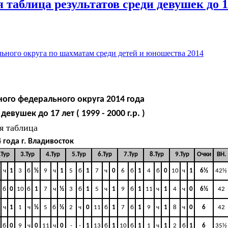
 таблица результатов среди девушек до 1
ьного округа по шахматам среди детей и юношества 2014
ого федерального округа 2014 года
вушек до 17 лет ( 1999 - 2000 г.р. )
я таблица
4 года г. Владивосток
.Тур
3.Тур
4.Тур
5.Тур
6.Тур
7.Тур
8.Тур
9.Тур
Очки
BH.
ч
1
3
б
½
9
ч
1
5
б
1
7
ч
0
6
б
1
4
б
0
10
ч
1
6½
42½
б
0
10
б
1
7
ч
½
3
б
1
5
ч
1
9
б
1
11
ч
1
4
ч
0
6½
42
ч
1
1
ч
½
5
б
½
2
ч
0
11
б
1
7
б
1
9
ч
1
8
ч
0
6
42
б
0
9
ч
0
11
ч
0
-
-
1
13
б
1
10
б
1
1
ч
1
2
б
1
6
35½