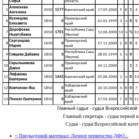
Софья
область
Алексеева
5
2050
1577
Камчатский край
17.09.2000
9
б
1
4
Ангелина
Кузнецова
Приморский
6
1850
0
01.02.1999
3
ч
0
8
Елизавета
край
Дорофеева
Республика Саха
7
2050
1701
12.06.2000
13
ч
½
12
Ньургуйаана
(Якутия)
Сергунцова
Приморский
8
1650
0
27.11.2000
2
б
0
6
Мария
край
Республика Саха
9
Сивцева Дайаана
1850
0
28.05.1999
5
ч
0
-
(Якутия)
Скрыльникова
Приморский
10
1650
0
24.11.2000
-
-
1
3
Дарья
край
Лифанова
11
1850
1442
Камчатский край
05.06.2000
1
ч
0
13
Екатерина
Хабаровский
12
Ковтоенко Яна
1850
0
20.10.2000
4
б
0
7
край
Хабаровский
13
Похило Екатерина
1850
0
27.03.2000
7
б
½
11
край
Главный судья - судья Всероссийской 
Главный секретарь - судья первой к
Судья - судья Всероссийской кате
<
Предыдущий материал:
Личное первенство ДФО...