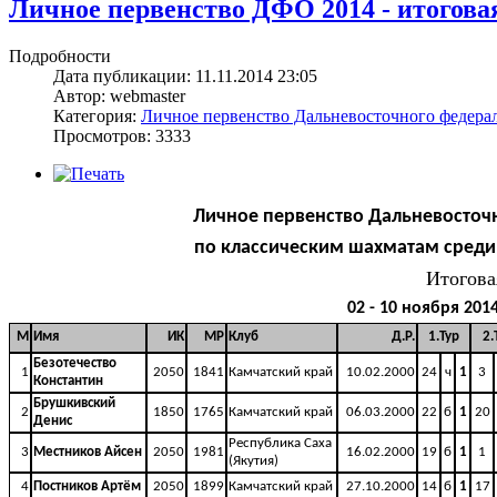
Личное первенство ДФО 2014 - итоговая
Подробности
Дата публикации: 11.11.2014 23:05
Автор: webmaster
Категория:
Личное первенство Дальневосточного федерал
Просмотров: 3333
Личное первенство Дальневосточн
по классическим шахматам среди юн
Итогова
02 - 10 ноября 201
М
Имя
ИК
МР
Клуб
Д.Р.
1.Тур
2.
Безотечество
1
2050
1841
Камчатский край
10.02.2000
24
ч
1
3
Константин
Брушкивский
2
1850
1765
Камчатский край
06.03.2000
22
б
1
20
Денис
Республика Саха
3
Местников Айсен
2050
1981
16.02.2000
19
б
1
1
(Якутия)
4
Постников Артём
2050
1899
Камчатский край
27.10.2000
14
б
1
17