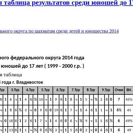
 таблица результатов среди юношей до 1
ьного округа по шахматам среди детей и юношества 2014
ого федерального округа 2014 года
ошей до 17 лет ( 1999 - 2000 г.р. )
я таблица
4 года г. Владивосток
Тур
3.Тур
4.Тур
5.Тур
6.Тур
7.Тур
8.Тур
9.Тур
Очки
BH.
б
1
6
ч
1
4
б
½
10
ч
1
9
б
1
8
ч
1
5
ч
½
2
б
0
7
45½
ч
1
8
б
½
3
ч
0
9
б
0
19
б
1
7
ч
1
4
б
1
1
ч
1
6½
45
ч
0
16
б
1
2
б
1
7
ч
1
4
б
0
6
ч
½
9
ч
1
5
б
½
6
49½
ч
1
13
б
1
1
ч
½
8
б
½
3
ч
1
5
б
0
2
ч
0
6
б
1
6
49