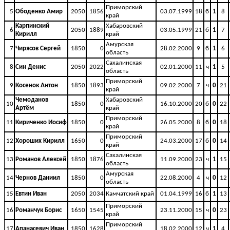
Приморский
5
Ободенко Амир
2050
1856
03.07.1999
18
б
1
8
край
Карпинский
Хабаровский
6
2050
1889
03.05.1999
21
б
1
7
Кирилл
край
Амурская
7
Чирясов Сергей
1850
0
28.02.2000
9
б
1
6
область
Сахалинская
8
Син Денис
2050
2022
02.01.2000
11
ч
1
5
область
Приморский
9
Косенок Антон
1850
1893
09.02.2000
7
ч
0
21
край
Чемоданов
Хабаровский
10
1850
0
16.10.2000
20
б
0
22
Артём
край
Приморский
11
Кириченко Иосиф
1850
0
26.05.2000
8
б
0
18
край
Приморский
12
Хороших Кирилл
1650
0
24.03.2000
17
б
0
14
край
Сахалинская
13
Романов Алексей
1850
1876
11.09.2000
23
ч
1
15
область
Амурская
14
Чернов Даниил
1850
0
22.08.2000
4
ч
0
12
область
15
Евтин Иван
2050
2034
Камчатский край
01.04.1999
16
б
1
13
Приморский
16
Романчук Борис
1650
1545
23.11.2000
15
ч
0
23
край
Приморский
17
Апанасевич Иван
1850
1628
18.02.2000
12
ч
1
4