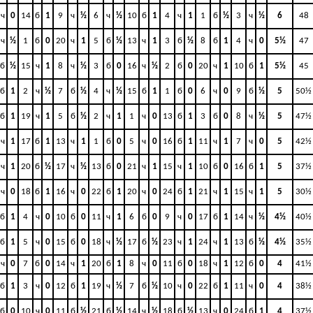
ч
0
14
б
1
9
ч
½
6
ч
½
10
б
1
4
ч
1
1
б
½
3
ч
½
6
48
ч
½
1
б
0
20
ч
1
5
б
½
13
ч
1
3
б
½
8
б
1
4
ч
0
5½
47
б
½
15
ч
1
8
ч
½
3
б
0
16
ч
½
2
б
0
20
ч
1
10
б
1
5½
45
б
1
2
ч
½
7
б
½
4
ч
½
15
б
1
1
б
0
6
ч
0
9
б
½
5
50½
б
1
19
ч
1
5
б
½
2
ч
1
1
ч
0
13
б
1
3
б
0
8
ч
½
5
47½
ч
1
17
б
1
13
ч
1
1
б
0
5
ч
0
16
б
1
11
ч
1
7
ч
0
5
42½
ч
1
20
б
½
17
ч
½
13
б
0
21
ч
1
15
ч
1
10
б
0
16
б
1
5
37½
ч
0
18
б
1
16
ч
0
22
б
1
20
ч
0
24
б
1
21
ч
1
15
ч
1
5
30½
б
1
4
ч
0
10
б
0
11
ч
1
6
б
0
9
ч
0
17
б
1
14
ч
½
4½
40½
б
1
5
ч
0
15
б
0
18
ч
½
17
б
½
23
ч
1
24
ч
1
13
б
½
4½
35½
ч
0
7
б
0
14
ч
1
20
б
1
8
ч
0
11
б
0
18
ч
1
12
б
0
4
41½
б
1
3
ч
0
12
б
1
19
ч
½
7
б
½
10
ч
0
22
б
1
11
ч
0
4
38½
б
0
10
ч
0
11
б
½
21
б
½
14
ч
½
18
б
½
13
ч
0
24
б
1
4
37½