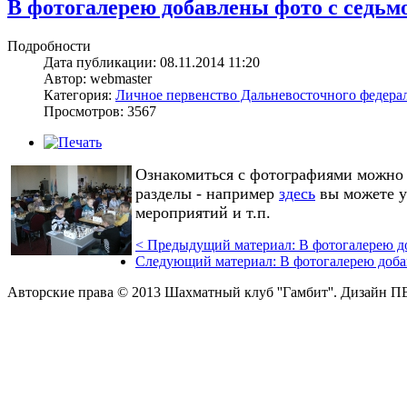
В фотогалерею добавлены фото с седьм
Подробности
Дата публикации: 08.11.2014 11:20
Автор: webmaster
Категория:
Личное первенство Дальневосточного федерал
Просмотров: 3567
Ознакомиться с фотографиями можн
разделы - например
здесь
вы можете у
мероприятий и т.п.
<
Предыдущий материал:
В фотогалерею д
Следующий материал:
В фотогалерею доба
Авторские права © 2013 Шахматный клуб ''Гамбит''.
Дизайн П