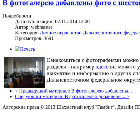
В фотогалерею добавлены фото с шесто
Подробности
Дата публикации: 07.11.2014 12:00
Автор: webmaster
Категория:
Личное первенство Дальневосточного федерал
Просмотров: 3691
Ознакомиться с фотографиями можн
разделы - например
здесь
вы можете у
шахматам и информацию о других спо
Дальневосточном федеральном округе
<
Предыдущий материал:
В фотогалерею добавлены...
Следующий материал:
В фотогалерею добавлены...
>
Авторские права © 2013 Шахматный клуб ''Гамбит''.
Дизайн П