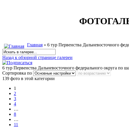
ФОТОГАЛ
Главная
» 6 тур Первенства Дальневосточного феде
Назад к обзорной странице галереи
6 тур Первенства Дальневосточного федерального округа по ша
Сортировка по
139 фото в этой категории
1
2
3
4
…
8
…
11