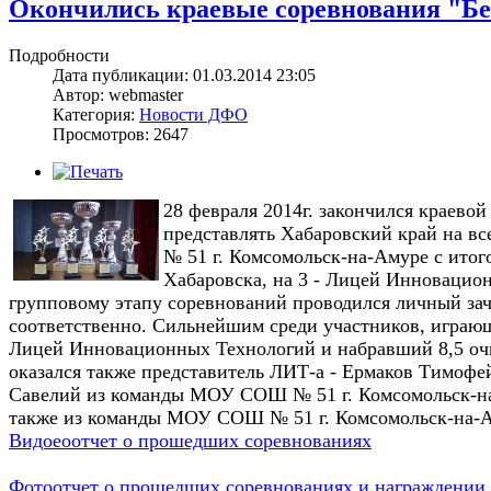
Окончились краевые соревнования "Бе
Подробности
Дата публикации: 01.03.2014 23:05
Автор: webmaster
Категория:
Новости ДФО
Просмотров: 2647
28 февраля 2014г. закончился краевой
представлять Хабаровский край на в
№ 51 г. Комсомольск-на-А
муре с итог
Хабаровска, на 3 - Лицей Инновацио
групповому этапу соревнований проводился личный заче
соответственно. Сильнейшим среди участников, играю
Лицей Инновационных Технологий и набравший 8,5 очк
оказался также представитель ЛИТ-а -
Ермаков Тимофе
Савелий
из команды
МОУ СОШ № 51 г. Комсомольск-на
также из команды
МОУ СОШ № 51 г. Комсомольск-на-А
Видоеоотчет о прошедших соревнованиях
Фотоотчет о прошедших соревнованиях и награждении