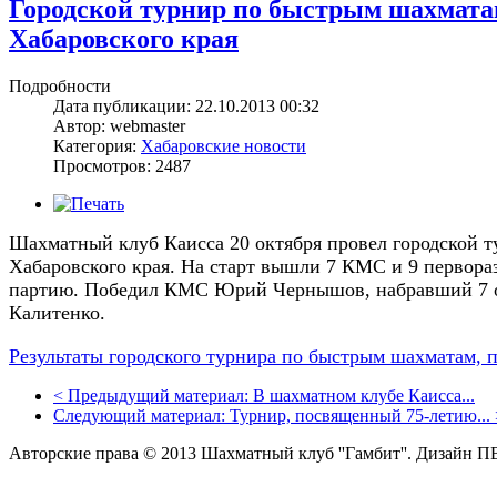
Городской турнир по быстрым шахмата
Хабаровского края
Подробности
Дата публикации: 22.10.2013 00:32
Автор: webmaster
Категория:
Хабаровские новости
Просмотров: 2487
Шахматный клуб Каисса 20 октября провел городской 
Хабаровского края. На старт вышли 7 КМС и 9 первораз
партию. Победил КМС Юрий Чернышов, набравший 7 о
Калитенко.
Результаты городского турнира по быстрым шахматам, 
<
Предыдущий материал:
В шахматном клубе Каисса...
Следующий материал:
Турнир, посвященный 75-летию...
Авторские права © 2013 Шахматный клуб ''Гамбит''.
Дизайн П