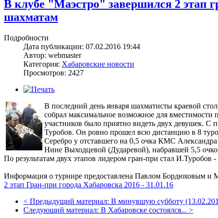
В клубе "Маэстро" завершился 2 этап г
шахматам
Подробности
Дата публикации: 07.02.2016 19:44
Автор: webmaster
Категория:
Хабаровские новости
Просмотров: 2427
В последний день января шахматисты краевой стол
собрал максимальное возможное для вместимости п
участников было приятно видеть двух девушек. С
Туробов. Он ровно прошел всю дистанцию в 8 туров,
Серебро у отставшего на 0,5 очка КМС Александра
Нине Выходцевой (Дударевой), набравшей 5,5 очк
По результатам двух этапов лидером гран-при стал И.Туробов - 3
Информация о турнире предоставлена Павлом Бордюховым и
2 этап Гран-при города Хабаровска 2016 - 31.01.16
<
Предыдущий материал:
В минувшую субботу (13.02.2016
Следующий материал:
В Хабаровске состоялся...
>