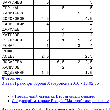
ВАРЛАЧЕВ
5
5
ГИРШМАН
5
5
КАЛИТЕНКО
5
5
СОРОКОВОВ
4,5
4,5
КАМИНСКИЙ
4
4
ДЖУМАЕВ
4
4
ХАТИБОВ
4
4
СТЕПАНОВ
2
1
1
4
РЫМАР
1
3
4
РЕШКЕ
3
3
АСЕЕВ
2,5
2,5
ЛОБАРЕВА
0,5
2
2,5
ХАЛИЛОВ
2
2
ПОДДУБНЫЙ
1,5
1,5
Фотоотчет
3 этап Гран-при города Хабаровска 2016 - 13.02.16
<
Предыдущий материал:
Вторая неделя февраля...
Следующий материал:
В клубе "Маэстро" завершился...
>
Авторские права © 2013 Шахматный клуб ''Гамбит''.
Дизайн П