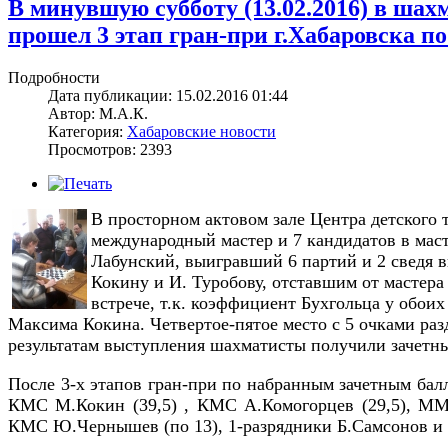
В минувшую субботу (13.02.2016) в шах
прошел 3 этап гран-при г.Хабаровска 
Подробности
Дата публикации: 15.02.2016 01:44
Автор: М.А.К.
Категория:
Хабаровские новости
Просмотров: 2393
В просторном актовом зале Центра детского 
международный мастер и 7 кандидатов в мас
Лабунский, выигравший 6 партий и 2 сведя в
Кокину и И. Туробову, отставшим от мастера
встрече, т.к. коэффициент Бухгольца у обои
Максима Кокина. Четвертое-пятое место с 5 очками 
результатам выступления шахматисты получили зачетные
После 3-х этапов гран-при по набранным зачетным бал
КМС М.Кокин (39,5) , КМС А.Комогорцев (29,5), ММ
КМС Ю.Чернышев (по 13), 1-разрядники Б.Самсонов и И