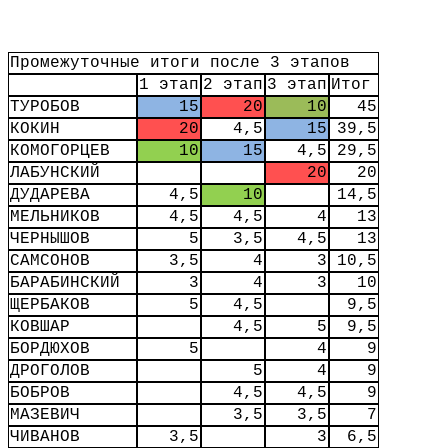
Промежуточные итоги после 3 этапов
1 этап
2 этап
3 этап
Итог
ТУРОБОВ
15
20
10
45
КОКИН
20
4,5
15
39,5
КОМОГОРЦЕВ
10
15
4,5
29,5
ЛАБУНСКИЙ
20
20
ДУДАРЕВА
4,5
10
14,5
МЕЛЬНИКОВ
4,5
4,5
4
13
ЧЕРНЫШОВ
5
3,5
4,5
13
САМСОНОВ
3,5
4
3
10,5
БАРАБИНСКИЙ
3
4
3
10
ЩЕРБАКОВ
5
4,5
9,5
КОВШАР
4,5
5
9,5
БОРДЮХОВ
5
4
9
ДРОГОЛОВ
5
4
9
БОБРОВ
4,5
4,5
9
МАЗЕВИЧ
3,5
3,5
7
ЧИВАНОВ
3,5
3
6,5