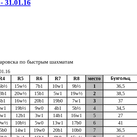
- 31.01.16
абаровска по быстрым шахматам
01.16
R4
R5
R6
R7
R8
место
Бухгольц
6b½
15w½
7b1
10w1
9b½
1
36,5
3b1
20w½
15b1
5w1
19w½
2
38,5
4b1
16w½
20b1
19b0
7w1
3
37
7w1
19b½
9w0
4b1
5b½
4
34,5
8w1
12b1
3w1
14b1
16w1
5
27
9w½
10b½
5w0
13w1
17b0
6
41
5b0
14w1
19w0
20b1
10b0
7
36,5