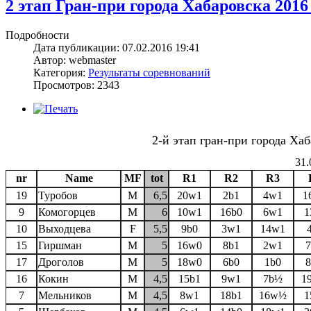
2 этап Гран-при города Хабаровска 2016 
Подробности
Дата публикации: 07.02.2016 19:41
Автор: webmaster
Категория:
Результаты соревнований
Просмотров: 2343
2-й этап гран-при города Х
31.
nr
Name
MF
tot
R1
R2
R3
19
Туробов
M
6,5
20w1
2b1
4w1
1
9
Комогорцев
M
6
10w1
16b0
6w1
1
10
Выходцева
F
5,5
9b0
3w1
14w1
15
Гиршман
M
5
16w0
8b1
2w1
17
Дроголов
M
5
18w0
6b0
1b0
16
Кокин
M
4,5
15b1
9w1
7b½
1
7
Мельников
M
4,5
8w1
18b1
16w½
1