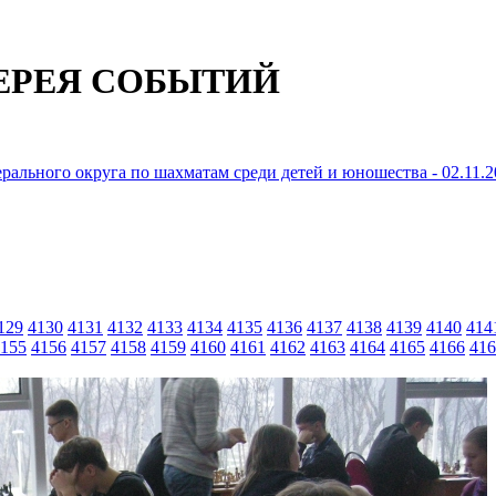
ЕРЕЯ СОБЫТИЙ
рального округа по шахматам среди детей и юношества - 02.11.2
129
4130
4131
4132
4133
4134
4135
4136
4137
4138
4139
4140
414
155
4156
4157
4158
4159
4160
4161
4162
4163
4164
4165
4166
416