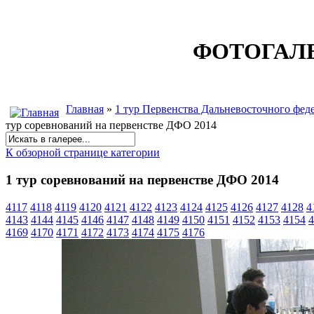
ФОТОГАЛ
Главная
»
1 тур Первенства Дальневосточного феде
тур соревнований на первенстве ДФО 2014
К обзорной странице категории
1 тур соревнований на первенстве ДФО 2014
4117
4118
4119
4120
4121
4122
4123
4124
4125
4126
4127
4128
4
4143
4144
4145
4146
4147
4148
4149
4150
4151
4152
4153
4154
4
4169
4170
4171
4172
4173
4174
4175
4176