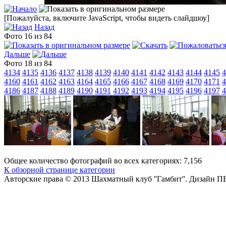
[Пожалуйста, включите JavaScript, чтобы видеть слайдшоу]
Назад
Фото 16 из 84
Дальше
Фото 18 из 84
4134
4135
4136
4137
4138
4139
4140
4141
4142
4143
4144
4145
4
4160
4161
4162
4163
4164
4165
4166
4167
4168
4169
4170
4171
4
4186
4187
4188
4189
4190
4191
4192
4193
4194
4195
4196
4197
4
Общее количество фотографий во всех категориях: 7,156
К обзорной странице категории
Авторские права © 2013 Шахматный клуб ''Гамбит''.
Дизайн П