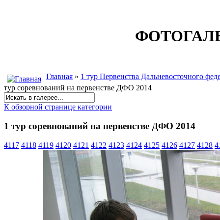
ФОТОГАЛ
Главная
»
1 тур Первенства Дальневосточного феде
тур соревнований на первенстве ДФО 2014
К обзорной странице категории
1 тур соревнований на первенстве ДФО 2014
4117
4118
4119
4120
4121
4122
4123
4124
4125
4126
4127
4128
4