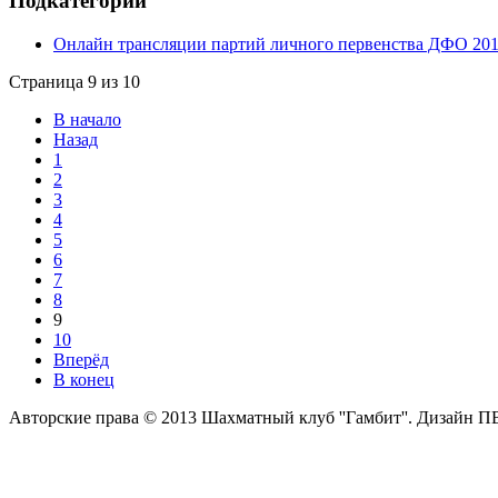
Подкатегории
Онлайн трансляции партий личного первенства ДФО 20
Страница 9 из 10
В начало
Назад
1
2
3
4
5
6
7
8
9
10
Вперёд
В конец
Авторские права © 2013 Шахматный клуб ''Гамбит''.
Дизайн П