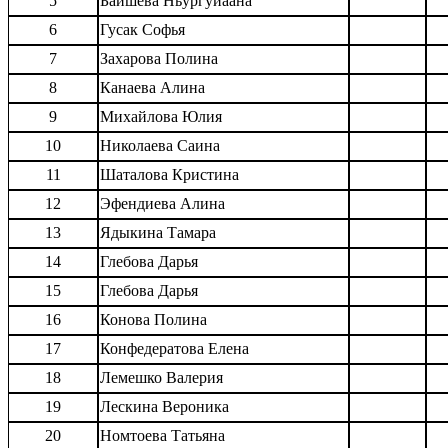
5
Баишева Ньургуйаана
6
Гусак Софья
7
Захарова Полина
8
Канаева Алина
9
Михайлова Юлия
10
Николаева Саина
11
Шаталова Кристина
12
Эфендиева Алина
13
Ядыкина Тамара
14
Глебова Дарья
15
Глебова Дарья
16
Конова Полина
17
Конфедератова Елена
18
Лемешко Валерия
19
Лескина Вероника
20
Номтоева Татьяна