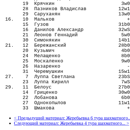
19 Крячкин 3w0 24b0 + 
28 Пазников Владислав 12w1 5
29 Саруханян 13w0 + 1
16. 10 Мальков + 1b0 29w
15 Гузов 31b0 26w1 27b
16 Данилов Александр 32wЅ 7b
21 Леонов Геннадий 5w0 11b1
30 Симонякин 14b1 6w0 17
21. 12 Бережанский 28b0 25w0
20 Кузьмич 4b0 14w1 31b
24 Мелащенко 8b0 19w1 5w
25 Москаленко 9w0 12b1 1
26 Назаренко - 15b0 12w
31 Черемушкин 15w1 9b0 20
27. 7 Луппа Светлана 23b
23 Луппа Кирилл 7wЅ 18b0 3
29. 11 Белоус 27b0 21w0 
14 Гриценко 30w0 20b0 22
22 Лобанова 6b0 17w0 1
27 Однокопылов 11w1 3b0 1
33 Шмакова + 8w0 21b0 
<
Предыдущий материал:
Жеребьевка 6 тура шахматного..
Следующий материал:
Жеребьевка 4 тура шахматного...
>