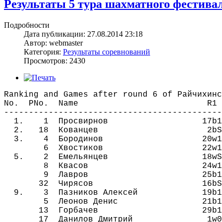
Результаты 5 тура шахматного фестива
Подробности
Дата публикации: 27.08.2014 23:18
Автор: webmaster
Категория:
Результаты соревнований
Просмотров: 2430
Ranking and Games after round 6 of Райчихинс
No. PNo. Name R1 R2 
--------------------------------------------
1. 1 Просвирнов 17b1 10w1
2. 18 Кованцев 2bЅ 23w1 
3. 4 Бородинов 20w1 13b1 
6 Хвостиков 22w1 30b1 1
5. 2 Емельянцев 18wЅ 32b
8 Квасов 24w1 33b1 -
9 Лавров 25b1 31w1 4b
32 Чирясов 16bЅ 2w0 23
9. 3 Пазников Алексей 19b1 2
5 Леонов Денис 21b1 28w0 
13 Горбачев 29b1 4w0 25b
17 Данилов Дмитрий 1w0 22b1