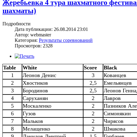
Жеребьевка 4 тура шахматного фестив
шахматы)
Подробности
Дата публикации: 26.08.2014 23:01
Автор: webmaster
Категория:
Результаты соревнований
Просмотров: 2328
Table
White
Score
Black
1
Леонов Денис
3
Кованцев
2
Хвостиков
2,5
Емельянцев
3
Бородинов
2,5
Леонов Генна
4
Саруханян
2
Лавров
5
Москаленко
2
Пазников Але
6
Гузов
2
Симонякин
7
Мальков
2
Чирясов
8
Мелащенко
2
Шмакова
9
Данилов Дмитрий
1,5
Горбачев