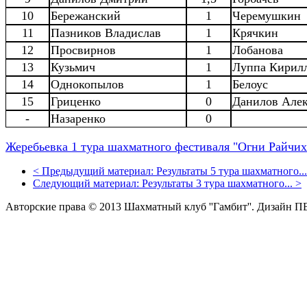
10
Бережанский
1
Черемушкин
11
Пазников Владислав
1
Крячкин
12
Просвирнов
1
Лобанова
13
Кузьмич
1
Луппа Кирил
14
Однокопылов
1
Белоус
15
Гриценко
0
Данилов Але
-
Назаренко
0
Жеребьевка 1 тура шахматного фестиваля "Огни Райчи
<
Предыдущий материал:
Результаты 5 тура шахматного...
Следующий материал:
Результаты 3 тура шахматного...
>
Авторские права © 2013 Шахматный клуб ''Гамбит''.
Дизайн П