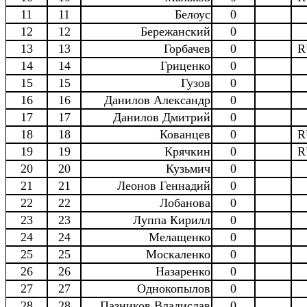
11
11
Белоус
0
12
12
Бережанский
0
13
13
Горбачев
0
R
14
14
Гриценко
0
15
15
Гузов
0
16
16
Данилов Александр
0
17
17
Данилов Дмитрий
0
18
18
Кованцев
0
R
19
19
Крячкин
0
R
20
20
Кузьмич
0
21
21
Леонов Геннадий
0
22
22
Лобанова
0
23
23
Луппа Кирилл
0
24
24
Мелащенко
0
25
25
Москаленко
0
26
26
Назаренко
0
27
27
Однокопылов
0
28
28
Пазников Владислав
0