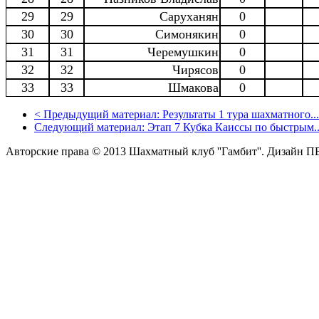
29
29
Саруханян
0
30
30
Симонякин
0
31
31
Черемушкин
0
32
32
Чирясов
0
33
33
Шмакова
0
<
Предыдущий материал:
Результаты 1 тура шахматного...
Следующий материал:
Этап 7 Кубка Каиссы по быстрым..
Авторские права © 2013 Шахматный клуб ''Гамбит''.
Дизайн П