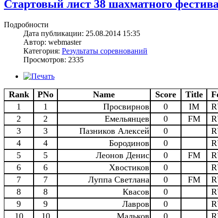
Стартовый лист 38 шахматного фестив
Подробности
Дата публикации: 25.08.2014 15:35
Автор: webmaster
Категория:
Результаты соревнований
Просмотров: 2335
Rank
PNo
Name
Score
Title
F
1
1
Просвирнов
0
IM
R
2
2
Емельянцев
0
FM
R
3
3
Пазников Алексей
0
R
4
4
Бородинов
0
R
5
5
Леонов Денис
0
FM
R
6
6
Хвостиков
0
R
7
7
Луппа Светлана
0
FM
R
8
8
Квасов
0
R
9
9
Лавров
0
R
10
10
Мальков
0
R