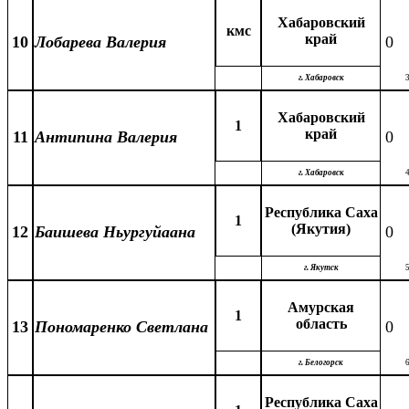
Хабаровский
кмс
край
10
Лобарева Валерия
0
г. Хабаровск
Хабаровский
1
край
11
Антипина Валерия
0
г. Хабаровск
Республика Саха
1
(Якутия)
12
Баишева Ньургуйаана
0
г. Якутск
Амурская
1
область
13
Пономаренко Светлана
0
г. Белогорск
Республика Саха