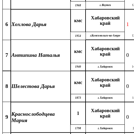
г. Якутск
1
1968
Хабаровский
кмс
край
6
Хохлова Дарья
1
г.Комсомольск-на-Амуре
1
1954
Хабаровский
кмс
край
7
Антипина Наталья
0
1940
г. Хабаровск
1
Хабаровский
кмс
край
8
Шелестова Дарья
0
1873
г. Хабаровск
1
Хабаровский
1
Краснослободцева
край
9
0
Мария
1798
г. Хабаровск