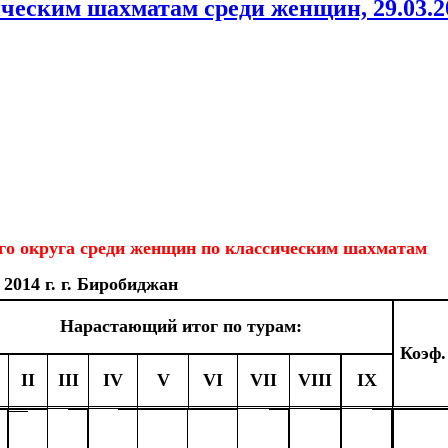
еским шахматам среди женщин, 29.03.201
го округа среди женщин по классическим шахматам
 2014 г. г. Биробиджан
Нарастающий итог по турам:
Коэф.
II
III
IV
V
VI
VII
VIII
IX