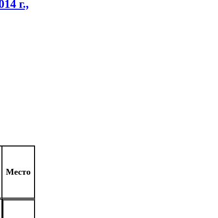
4 г.,
Место