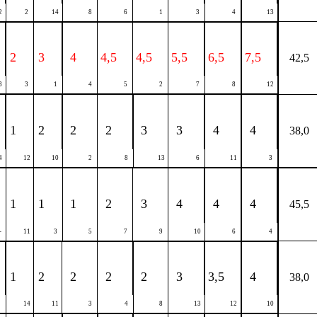
2
2
14
8
6
1
3
4
13
2
3
4
4,5
4,5
5,5
6,5
7,5
42,5
3
3
1
4
5
2
7
8
12
1
2
2
2
3
3
4
4
38,0
4
12
10
2
8
13
6
11
3
1
1
1
2
3
4
4
4
45,5
-
11
3
5
7
9
10
6
4
1
2
2
2
2
3
3,5
4
38,0
2
14
11
3
4
8
13
12
10