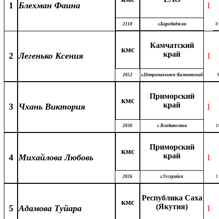
1
Блехман Фаина
1
2118
г.Биробиджан
8
Камчатский
кмс
край
2
Легенько Ксения
1
2052
г.Петропавловск-Камчатский
Приморский
кмс
край
3
Чхань Виктория
1
2030
г. Владивосток
1
Приморский
кмс
край
4
Михайлова Любовь
1
2026
г.Уссурийск
1
Республика Саха
кмс
(Якутия)
5
Адамова Туйара
1