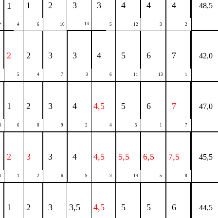
1
2
3
3
4
4
4
1
48,5
+
14
4
6
10
5
12
3
2
2
2
3
3
4
5
6
7
42,0
9
5
4
7
3
6
11
13
1
1
2
3
4
4,5
5
6
7
47,0
0
6
8
9
2
4
5
1
7
2
3
3
4
4,5
5,5
6,5
7,5
45,5
1
1
2
6
9
3
14
5
8
1
2
3
3,5
4,5
5
5
6
44,5