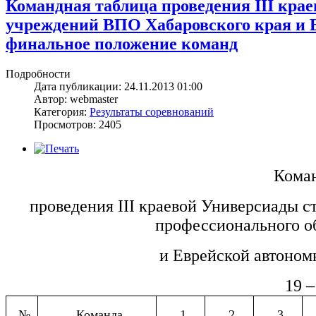
Командная таблица проведения III кра
учреждений ВПО Хабаровского края и 
финальное положение команд
Подробности
Дата публикации: 24.11.2013 01:00
Автор: webmaster
Категория:
Результаты соревнований
Просмотров: 2405
Коман
проведения
III
краевой Универсиады ст
профессионального о
и Еврейской автон
19 –
№
Команда
1
2
3