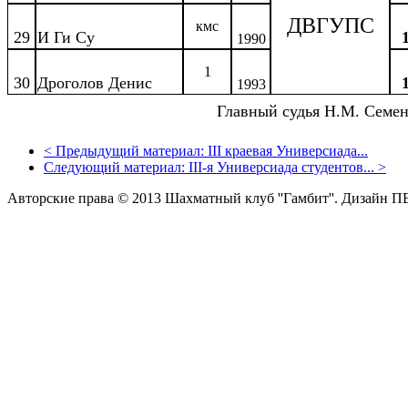
ДВГУПС
кмс
29
И Ги Су
1990
1
30
Дроголов Денис
1993
Главный судья Н.М. Семе
<
Предыдущий материал:
III краевая Универсиада...
Следующий материал:
III-я Универсиада студентов...
>
Авторские права © 2013 Шахматный клуб ''Гамбит''.
Дизайн П