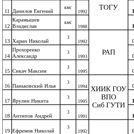
ТОГУ
кмс
11
Данилов Евгений
1992
Карамышев
кмс
12
Владислав
1988
3
13
Харин Николай
1992
Прохоренко
РАП
3
14
Александр
1993
3
15
Сикач Максим
1995
3
16
Паньковский Илья
1994
ХИИК ГОУ
ВПО
3
17
Ярулин Никита
1995
Сиб ГУТИ
3
18
Антипов Андрей
1991
3
19
Ефремов Николай
1992