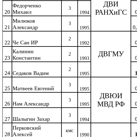
ДВИ
Федорченко
3
РАНХиГС
20
Михаил
1994
Милюков
3
21
Александр
0
1995
2
22
Че Сан ИР
1992
Калинин
ДВГМУ
2
23
Константин
1993
2
24
Седаков Вадим
1995
3
25
Матвеев Евгений
1995
ДВЮИ
3
МВД РФ
26
Нам Александр
1995
3
27
Шалыгин Захар
1994
Перковский
кмс
28
Алексей
1990