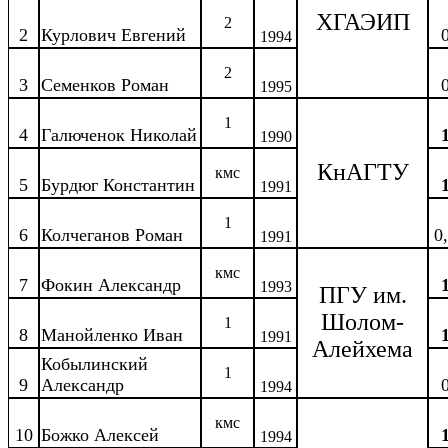
ХГАЭИП
2
2
Курлович Евгений
1994
2
3
Семенков Роман
1995
1
4
Галюченок Николай
1990
КнАГТУ
кмс
5
Бурдюг Константин
1991
1
6
Колчеганов Роман
0
1991
кмс
7
Фокин Александр
1993
ПГУ им.
Шолом-
1
8
Манойленко Иван
1991
Алейхема
Кобылинский
1
9
Александр
1994
кмс
10
Божко Алексей
1994