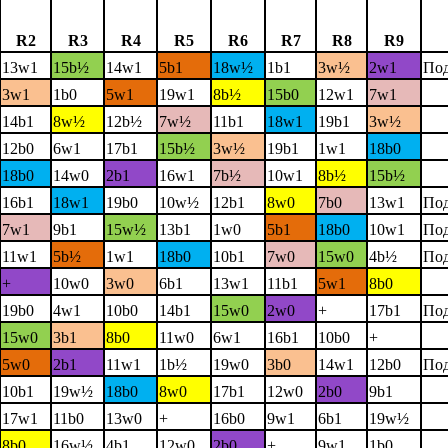
R2
R3
R4
R5
R6
R7
R8
R9
13w1
15b½
14w1
5b1
18w½
1b1
3w½
2w1
Под
3w1
1b0
5w1
19w1
8b½
15b0
12w1
7w1
14b1
8w½
12b½
7w½
11b1
18w1
19b1
3w½
12b0
6w1
17b1
15b½
3w½
19b1
1w1
18b0
18b0
14w0
2b1
16w1
7b½
10w1
8b½
15b½
16b1
18w1
19b0
10w½
12b1
8w0
7b0
13w1
Под
7w1
9b1
15w½
13b1
1w0
5b1
18b0
10w1
Под
11w1
5b½
1w1
18b0
10b1
7w0
15w0
4b½
Под
+
10w0
3w0
6b1
13w1
11b1
5w1
8b0
19b0
4w1
10b0
14b1
15w0
2w0
+
17b1
Под
15w0
3b1
8b0
11w0
6w1
16b1
10b0
+
5w0
2b1
11w1
1b½
19w0
3b0
14w1
12b0
Под
10b1
19w½
18b0
8w0
17b1
12w0
2b0
9b1
17w1
11b0
13w0
+
16b0
9w1
6b1
19w½
8b0
16w½
4b1
12w0
2b0
+
9w1
1b0