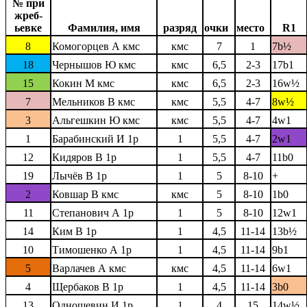
№ при
жреб-
ьевке
Фамилия, имя
разряд
очки
место
R1
8
Комогорцев А кмс
кмс
7
1
7b½
18
Чернышов Ю кмс
кмс
6,5
2-3
17b1
15
Кокин М кмс
кмс
6,5
2-3
16w½
7
Мельников В кмс
кмс
5,5
4-7
8w½
3
Альгешкин Ю кмс
кмс
5,5
4-7
4w1
1
Барабинский И 1р
1
5,5
4-7
2w1
12
Кидяров В 1р
1
5,5
4-7
11b0
19
Лычёв В 1р
1
5
8-10
+
2
Ковшар В кмс
кмс
5
8-10
1b0
11
Степанович А 1р
1
5
8-10
12w1
14
Ким В 1р
1
4,5
11-14
13b½
10
Тимошенко А 1р
1
4,5
11-14
9b1
5
Варлачев А кмс
кмс
4,5
11-14
6w1
4
Щербаков В 1р
1
4,5
11-14
3b0
13
Одношевин И 1р
1
4
15
14w½