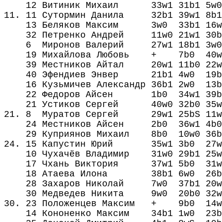
12 Витиник Михаил 33w1 31b1 5w0 
11. 11 Сутормин Данила 32b1 39w1 8b
13 Беляков Максим 3w0 33b1 16w0 3
32 Петренко Андрей 11w0 21w1 30b1 
6 Миронов Валерий 27w1 18b1 3w0 9b
19 Михайлова Любовь + 7b0 40w0 2
39 Местников Айтал 20w1 11b0 22w1 1
40 Эфендиев Энвер 21b1 4w0 19b1 12
16 Кузьмичев Александр 36b1 2w0 13b1
22 Федоров Айсен 1b0 34w1 39b0 8w
21 Устиков Сергей 40w0 32b0 35wЅ 3
21. 8 Муратов Сергей 29w1 25bЅ 11w0 
24 Местников Айсен 2b0 36w1 4b0 28
29 Куприянов Михаил 8b0 10w0 36b1 
24. 15 Капустин Юрий 35w1 3b0 27w1 
10 Чухачёв Владимир 31w0 29b1 25w1 2
17 Чхань Виктория 37w1 5b0 31w1 7
18 Атаева Илона 38b1 6w0 26bЅ 39w
28 Захаров Николай 7w0 37b1 20w0 2
30 Медведев Никита 9w0 20b0 32w0 3
30. 23 Положенцев Максим + 9b0 14w0 
14 Кононенко Максим 34b1 1w0 23b1 3