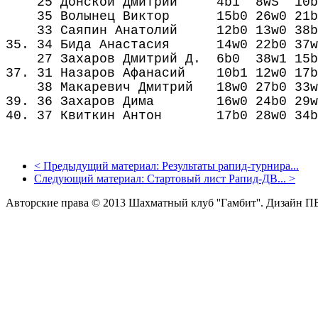
25 Донской Дмитрий 4b1 8wЅ 10b0 26
35 Волынец Виктор 15b0 26w0 21bЅ 3
33 Саяпин Анатолий 12b0 13w0 38b1 2
35. 34 Бида Анастасия 14w0 22b0 37w1
27 Захаров Дмитрий Д. 6b0 38w1 15b0 
37. 31 Назаров Афанасий 10b1 12w0 17b
38 Макаревич Дмитрий 18w0 27b0 33w0 
39. 36 Захаров Дима 16w0 24b0 29w0 
40. 37 Квиткин Антон 17b0 28w0 34b0 
<
Предыдущий материал:
Результаты рапид-турнира...
Следующий материал:
Стартовый лист Рапид-ДВ...
>
Авторские права © 2013 Шахматный клуб ''Гамбит''.
Дизайн П