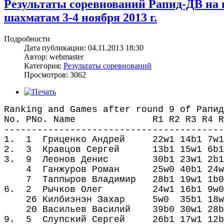
Результаты соревнований Рапид-ДВ н
шахматам 3-4 ноября 2013 г.
Подробности
Дата публикации: 04.11.2013 18:30
Автор: webmaster
Категория:
Результаты соревнований
Просмотров: 3062
Ranking and Games after round 9 of Рапид
No. PNo. Name R1 R2 R3 R4 R5 R6
----------------------------------------
1. 1 Гриценко Андрей 22w1 14b1 7w
2. 3 Кравцов Сергей 13b1 15w1 6b1
3. 9 Леонов Денис 30b1 23w1 2b1 
4 Ганжуров Роман 25w0 40b1 24w1 
7 Таппыров Владимир 28b1 19w1 1b0 1
6. 2 Рычков Олег 24w1 16b1 9w0 1
26 Килбиэнэн Захар 5w0 35b1 18wЅ 
20 Васильев Василий 39b0 30w1 28b1 
9. 5 Слупский Сергей 26b1 17w1 12b