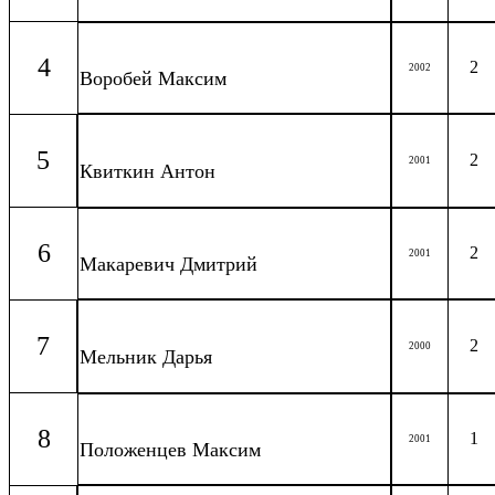
4
2
2002
Воробей Максим
5
2
2001
Квиткин Антон
6
2
2001
Макаревич Дмитрий
7
2
2000
Мельник Дарья
8
1
2001
Положенцев Максим