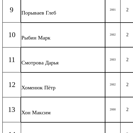
9
2
2001
Порываев Глеб
10
2
2002
Рыбин Марк
11
2
2003
Смотрова Дарья
12
2
2002
Хоменюк Пётр
13
2
2000
Хон Максим