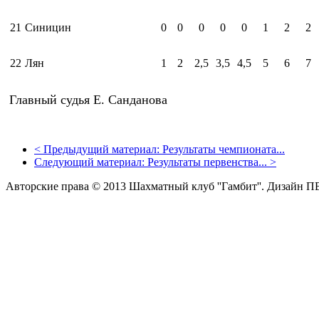
2
1
Синицин
0
0
0
0
0
1
2
2
2
2
Лян
1
2
2,5
3,5
4,5
5
6
7
Главный судья Е. Санданова
<
Предыдущий материал:
Результаты чемпионата...
Следующий материал:
Результаты первенства...
>
Авторские права © 2013 Шахматный клуб ''Гамбит''.
Дизайн П