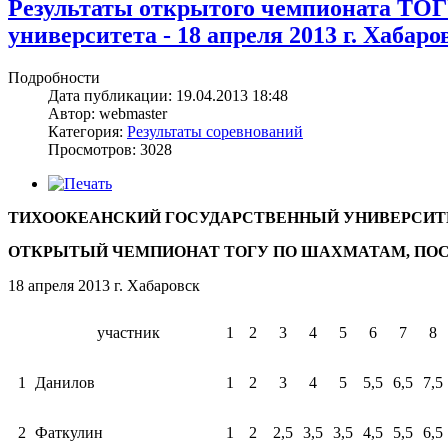
Результаты открытого чемпионата ТОГ
университета - 18 апреля 2013 г. Хабаро
Подробности
Дата публикации: 19.04.2013 18:48
Автор: webmaster
Категория:
Результаты соревнований
Просмотров: 3028
ТИХООКЕАНСКИЙ ГОСУДАРСТВЕННЫЙ УНИВЕРСИТ
ОТКРЫТЫЙ ЧЕМПИОНАТ ТОГУ ПО ШАХМАТАМ, ПО
18 апреля 2013 г. Хабаровск
участник
1
2
3
4
5
6
7
8
1
Данилов
1
2
3
4
5
5,5
6,5
7,5
2
Фаткулин
1
2
2,5
3,5
3,5
4,5
5,5
6,5