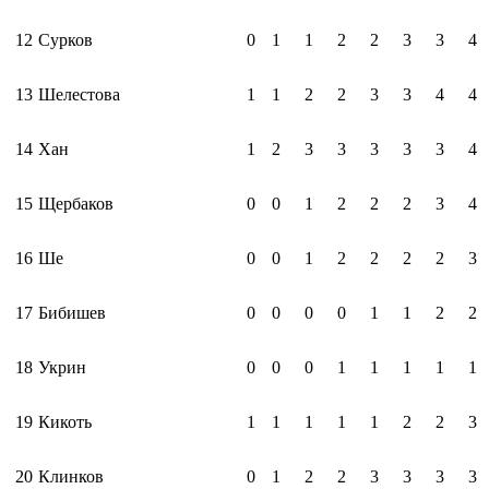
1
2
Сурков
0
1
1
2
2
3
3
4
1
3
Шелестова
1
1
2
2
3
3
4
4
1
4
Хан
1
2
3
3
3
3
3
4
1
5
Щербаков
0
0
1
2
2
2
3
4
1
6
Ше
0
0
1
2
2
2
2
3
1
7
Бибишев
0
0
0
0
1
1
2
2
1
8
Укрин
0
0
0
1
1
1
1
1
1
9
Кикоть
1
1
1
1
1
2
2
3
20
Клинков
0
1
2
2
3
3
3
3