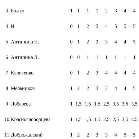
3
Божко
1
1
1
1
2
3
4
4
4
И
0
1
2
3
4
5
5
5
5
Антипина Н.
0
1
2
2
3
4
4
5
6
Антипина Л.
0
0
1
1
1
1
1
1
7
Калитенко
0
1
2
3
4
4
4
4
8
Мельников
1
2
2
3
3
4
4
5
9
Лобарева
1
1,5
1,5
1,5
2,5
3,5
3,5
3,5
10
Краснослободцева
1
1,5
1,5
1,5
2,5
2,5
3,5
4,5
1
1
Доброжанский
1
2
2
3
3
4
5
5