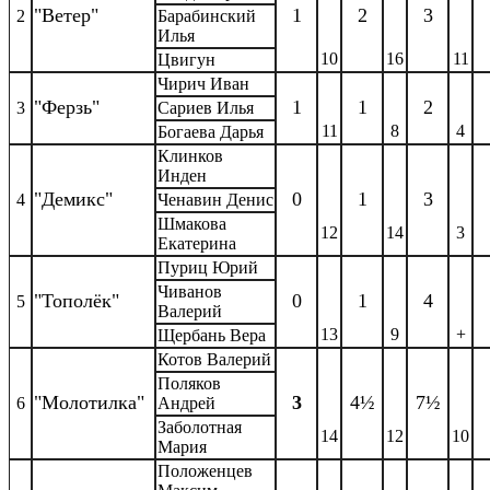
"Ветер"
1
2
3
2
Барабинский
Илья
10
16
11
Цвигун
Чирич Иван
"Ферзь"
1
1
2
3
Сариев Илья
11
8
4
Богаева Дарья
Клинков
Инден
"Демикс"
0
1
3
4
Ченавин Денис
Шмакова
12
14
3
Екатерина
Пуриц Юрий
Чиванов
"Тополёк"
0
1
4
5
Валерий
13
9
+
Щербань Вера
Котов Валерий
Поляков
"Молотилка"
3
4½
7½
6
Андрей
Заболотная
14
12
10
Мария
Положенцев