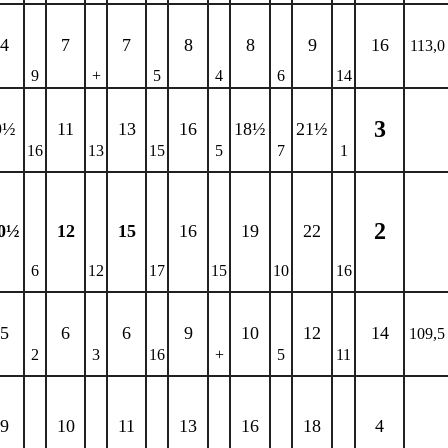
4
7
7
8
8
9
16
113,0
9
+
5
4
6
14
3
9½
11
13
16
18½
21½
16
13
15
5
7
1
2
0½
12
15
16
19
22
6
12
17
15
10
16
5
6
6
9
10
12
14
109,5
2
3
16
+
5
11
9
10
11
13
16
18
4