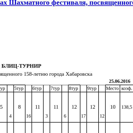
ахматного фестиваля, посвященного
БЛИЦ-ТУРНИР
вященного 158-летию города Хабаровска
25.06.2016
тур
5тур
6тур
7тур
8тур
9тур
Место
коэф.
5
8
11
11
12
12
10
138,5
4
16
3
6
17
12