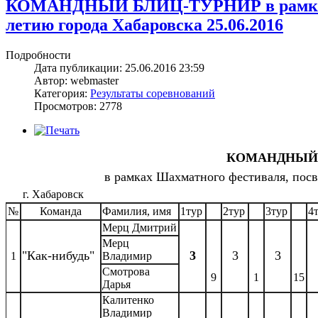
КОМАНДНЫЙ БЛИЦ-ТУРНИР в рамках Ш
летию города Хабаровска 25.06.2016
Подробности
Дата публикации: 25.06.2016 23:59
Автор: webmaster
Категория:
Результаты соревнований
Просмотров: 2778
КОМАНДНЫЙ 
в рамках Шахматного фестиваля, пос
г. Хабаровск
№
Команда
Фамилия, имя
1тур
2тур
3тур
4
Мерц Дмитрий
Мерц
"Как-нибудь"
3
3
3
1
Владимир
Смотрова
9
1
15
Дарья
Калитенко
Владимир