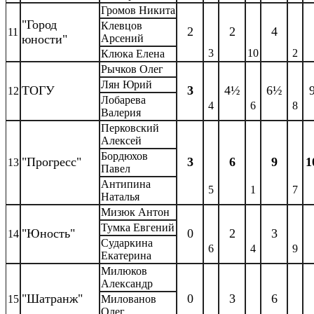
Громов Никита
"Город
Клевцов
2
2
4
11
юности"
Арсений
3
10
2
Клюка Елена
Рычков Олег
Лян Юрий
ТОГУ
3
4½
6½
12
Лобарева
4
6
8
Валерия
Перковский
Алексей
Бордюхов
"Прогресс"
3
6
9
1
13
Павел
Антипина
5
1
7
Наталья
Мизюк Антон
Тумка Евгений
"Юность"
0
2
3
14
Сударкина
6
4
9
Екатерина
Милюков
Александр
"Шатранж"
0
3
6
15
Милованов
Олег