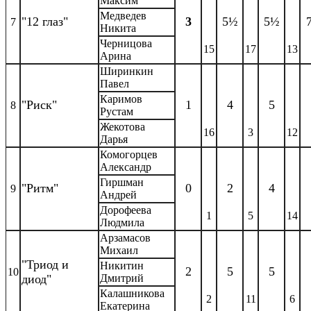
Максим
Медведев
"12 глаз"
3
5½
5½
7
Никита
Черницова
15
17
13
Арина
Ширинкин
Павел
Каримов
"Риск"
1
4
5
8
Рустам
Жекотова
16
3
12
Дарья
Комогорцев
Александр
Гиршман
"Ритм"
0
2
4
9
Андрей
Дорофеева
1
5
14
Людмила
Арзамасов
Михаил
"Триод и
Никитин
2
5
5
10
диод"
Дмитрий
Калашникова
2
11
6
Екатерина