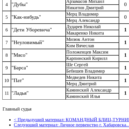
Арзамасов Михаил
"Дубы"
0
4
Никитин Дмитрий
Мерц Владимир
"Как-нибудь"
0
5
Мерц Александр
Дударев Николай
"Дети Уборевича"
1
6
Макаренко Никита
Мизюк Антон
"Неуловимый"
1
7
Ким Вячеслав
Положенцев Максим
"Мясо"
1
8
Карпинский Кирилл
Ше Сергей
"Барса"
1
9
Бебишев Владимир
Медведев Никита
"Пат"
1
10
Мерц Дмитрий
Каминский Александр
"Ладья"
1
11
Каминский Илья
Главный судья
<
Предыдущий материал:
КОМАНДНЫЙ БЛИЦ-ТУРНИР.
Следующий материал:
Личное первенство г. Хабаровска..