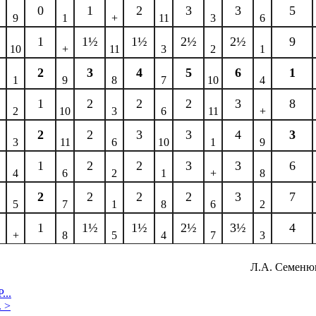
0
1
2
3
3
5
9
1
+
11
3
6
1
1½
1½
2½
2½
9
10
+
11
3
2
1
2
3
4
5
6
1
1
9
8
7
10
4
1
2
2
2
3
8
2
10
3
6
11
+
2
2
3
3
4
3
3
11
6
10
1
9
1
2
2
3
3
6
4
6
2
1
+
8
2
2
2
2
3
7
5
7
1
8
6
2
1
1½
1½
2½
3½
4
+
8
5
4
7
3
Л.А. Семеню
..
.
>