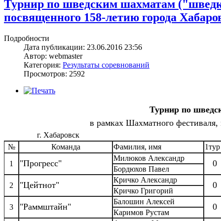
Турнир по шведским шахматам ("шведк
посвященного 158-летию города Хабаров
Подробности
Дата публикации: 23.06.2016 23:56
Автор: webmaster
Категория:
Результаты соревнований
Просмотров: 2592
Турнир по шведс
в рамках Шахматного фестиваля,
г. Хабаровск
№
Команда
Фамилия, имя
1тур
Милюков Александр
"Прогресс"
0
1
Бордюхов Павел
Кричко Александр
"Цейтнот"
0
2
Кричко Григорий
Балошин Алексей
"Раммштайн"
0
3
Каримов Рустам