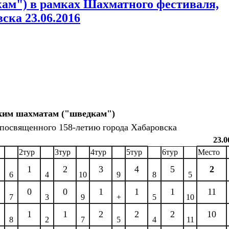
ам") в рамках Шахматного фестиваля,
ска 23.06.2016
ким шахматам ("шведкам")
 посвященного 158-летию города Хабаровска
23.0
2тур
3тур
4тур
5тур
6тур
Место
1
2
3
4
5
2
6
4
10
9
8
5
0
0
1
1
1
11
7
3
9
+
5
10
1
1
2
2
2
10
8
2
7
5
4
11