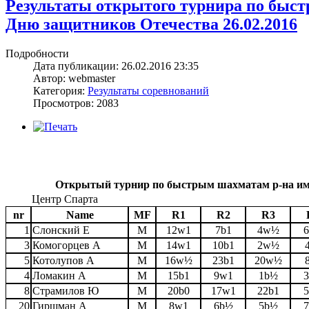
Результаты открытого турнира по быс
Дню защитников Отечества 26.02.2016
Подробности
Дата публикации: 26.02.2016 23:35
Автор: webmaster
Категория:
Результаты соревнований
Просмотров: 2083
Открытый турнир по быстрым шахматам р-на им
Центр Спарта
nr
Name
MF
R1
R2
R3
1
Слонский Е
M
12w1
7b1
4w½
3
Комогорцев А
M
14w1
10b1
2w½
5
Котолупов А
M
16w½
23b1
20w½
4
Ломакин А
M
15b1
9w1
1b½
8
Страмилов Ю
M
20b0
17w1
22b1
20
Гиршман А
M
8w1
6b½
5b½