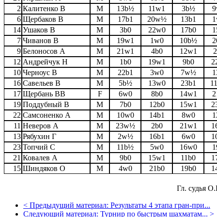
2
Калитенко В
M
13b½
11w1
3b½
6
Щербаков В
M
17b1
20w½
13b1
14
Ушаков В
M
3b0
22w0
17b0
1
7
Чиванов В
M
19w1
1w0
10b½
2
9
Белоносов А
M
21w1
4b0
12w1
12
Андрейчук Н
M
1b0
19w1
9b0
2
10
Черноус В
M
22b1
3w0
7w½
1
16
Савельев В
M
5b½
13w0
23b1
1
17
Щербань ВВ
F
6w0
8b0
14w1
2
19
Поддубный В
M
7b0
12b0
15w1
2
22
Самсоненко А
M
10w0
14b1
8w0
1
11
Неверов А
M
23w½
2b0
21w1
1
13
Рябухин Г
M
2w½
16b1
6w0
1
23
Топчий С
M
11b½
5w0
16w0
1
21
Ковалев А
M
9b0
15w1
11b0
1
15
Шиндяков О
M
4w0
21b0
19b0
1
Гл. судья О
<
Предыдущий материал:
Результаты 4 этапа гран-при...
Следующий материал:
Турнир по быстрым шахматам...
>