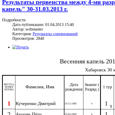
Результаты первенства между 4-ми раз
капель" 30-31.03.2013 г.
Подробности
Дата публикации: 01.04.2013 15:40
Автор: webmaster
Категория:
Результаты соревнований
Просмотров: 2840
Весенняя капель 201
Хабаровск 30 м
Дата
Звание (
МЕСТО и
Фамилия, Имя
1 тур
НОМЕР
рождения
Разряд )
ИГРОКА
1
1
Кучеренко Дмитрий
19-12-1998
4
9
2
1
Акопян Пётр
23-04-1999
4