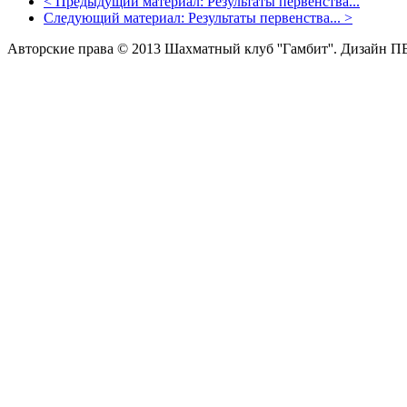
<
Предыдущий материал:
Результаты первенства...
Следующий материал:
Результаты первенства...
>
Авторские права © 2013 Шахматный клуб ''Гамбит''.
Дизайн П