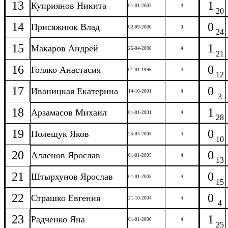
13
1
Куприянов Никита
01-01-2002
4
20
14
0
Присяжнюк Влад
02-09-2000
3
24
15
1
Макаров Андрей
25-04-2006
4
21
16
0
Голяко Анастасия
01-01-1996
4
12
17
0
Иваницкая Екатерина
14-10-2001
4
3
18
1
Арзамасов Михаил
01-01-2001
4
28
19
0
Полещук Яков
25-04-2005
4
10
20
0
Алленов Ярослав
01-01-2005
4
13
21
0
Штырхунов Ярослав
01-01-2005
4
15
22
0
Страшко Евгения
21-10-2004
4
4
23
1
Радченко Яна
01-01-2000
4
25