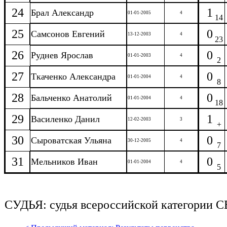
24
1
Брал Александр
01-01-2005
4
14
25
0
Самсонов Евгений
13-12-2003
4
23
26
0
Руднев Ярослав
01-01-2003
4
2
27
0
Ткаченко Александра
01-01-2004
4
8
28
0
Бальченко Анатолий
01-01-2004
4
18
29
1
Василенко Данил
12-02-2003
3
+
30
0
Сыроватская Ульяна
30-12-2005
4
7
31
0
Мельников Иван
01-01-2004
4
5
СУДЬЯ: судья всероссийской категори