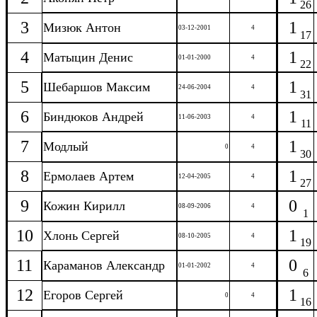
26
3
1
Мизюк Антон
03-12-2001
4
17
4
1
Матыцин Денис
01-01-2000
4
22
5
1
Шебаршов Максим
24-06-2004
4
31
6
1
Биндюков Андрей
11-06-2003
4
11
7
1
Модлый
0
4
30
8
1
Ермолаев Артем
12-04-2005
4
27
9
0
Кожин Кирилл
08-09-2006
4
1
10
1
Хлонь Сергей
08-10-2005
4
19
11
0
Караманов Александр
01-01-2002
4
6
12
1
Егоров Сергей
0
4
16