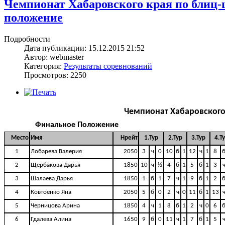
Чемпионат Хабаровского края по блиц-
положение
Подробности
Дата публикации: 15.12.2015 21:52
Автор: webmaster
Категория:
Результаты соревнований
Просмотров: 2250
Чемпионат Хабаровского
Финальное Положение
Место
Имя
Нрейт
1.Тур
2.Тур
3.Тур
4.Т
1
Лобарева Валерия
2050
3
ч
0
10
б
1
12
ч
1
8
2
Щербакова Дарья
1850
10
ч
½
4
б
1
5
б
1
3
3
Шалаева Дарья
1850
1
б
1
7
ч
1
9
б
1
2
4
Ковтоенко Яна
2050
5
б
0
2
ч
0
11
б
1
13
5
Черницова Арина
1850
4
ч
1
8
б
1
2
ч
0
6
6
Гдалева Алина
1650
9
б
0
11
ч
1
7
б
1
5