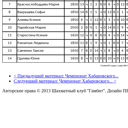
7
Краснослободцева Мария
1850
13
ч
1
3
б
0
6
ч
0
12
8
Вахрушева Софья
1850
14
б
1
5
ч
0
13
б
1
1
9
Алеева Ксения
1850
6
ч
1
12
б
1
3
ч
0
10
10
Парийская Мария
2050
2
б
½
1
ч
0
14
б
1
9
11
Старостина Ксения
1650
12
ч
0
6
б
0
4
ч
0
14
12
Раманчук Людмила
1850
11
б
1
9
ч
0
1
б
0
7
13
Савченко Таисия
1650
7
б
0
14
ч
1
8
ч
0
4
14
Гдалева Юлия
1650
8
ч
0
13
б
0
10
ч
0
11
Главный судья, судья ВК
<
Предыдущий материал:
Чемпионат Хабаровского...
Следующий материал:
Чемпионат Хабаровского...
>
Авторские права © 2013 Шахматный клуб ''Гамбит''.
Дизайн П