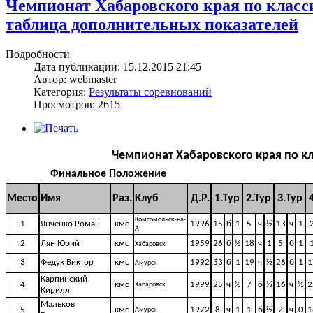
Чемпионат Хабаровского края по класс
таблица дополнительных показателей
Подробности
Дата публикации: 15.12.2015 21:45
Автор: webmaster
Категория:
Результаты соревнований
Просмотров: 2615
Чемпионат Хабаровского края по 
Финальное Положение
Место
Имя
Раз.
Клуб
Д.Р.
1.Тур
2.Тур
3.Тур
Комсомольск-на-
1
Янченко Роман
кмс
1996
15
б
1
5
ч
½
13
ч
1
А
2
Лян Юрий
кмс
1959
26
б
½
18
ч
1
5
б
1
Хабаровск
3
Федук Виктор
кмс
1992
33
б
1
19
ч
½
26
б
1
1
Амурск
Карпинский
4
кмс
1999
25
ч
½
7
б
½
16
ч
½
2
Хабаровск
Кирилл
Мальков
5
кмс
1972
8
ч
1
1
б
½
2
ч
0
1
Амурск