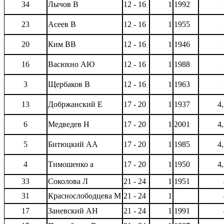
34
Лычов В
12 - 16
1
1992
23
Асеев В
12 - 16
1
1955
20
Ким ВВ
12 - 16
1
1946
16
Васюхно АЮ
12 - 16
1
1988
3
Щербаков В
12 - 16
1
1963
13
Добржанский Е
17 - 20
1
1937
4
6
Медведев Н
17 - 20
1
2001
4
5
Битюцкий АА
17 - 20
1
1985
4
4
Тимошенко а
17 - 20
1
1950
4
33
Соколова Л
21 - 24
1
1951
31
Краснослободцева М
21 - 24
1
17
Заневский АН
21 - 24
1
1991