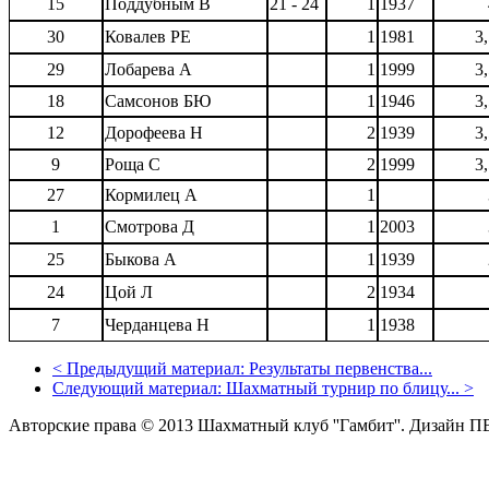
15
Поддубным В
21 - 24
1
1937
30
Ковалев РЕ
1
1981
3
29
Лобарева А
1
1999
3
18
Самсонов БЮ
1
1946
3
12
Дорофеева Н
2
1939
3
9
Роща С
2
1999
3
27
Кормилец А
1
1
Смотрова Д
1
2003
25
Быкова А
1
1939
24
Цой Л
2
1934
7
Черданцева Н
1
1938
<
Предыдущий материал:
Результаты первенства...
Следующий материал:
Шахматный турнир по блицу...
>
Авторские права © 2013 Шахматный клуб ''Гамбит''.
Дизайн П