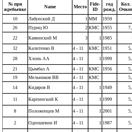
№ при
Fide-
год
Кол.
Name
Место
жребьевке
ID
рожд.
Очко
10
Лабунский Д
1
ММ
1959
26
Пуриц Ю
2
КМС
1955
7
22
Каминский М
3
1
1985
32
Калитенко В
4 - 11
КМС
1951
5
28
Хлонь АА
4 - 11
1
1999
5
21
Цымбал А
4 - 11
КМС
1956
5
19
Мельников ВВ
4 - 11
КМС
5
14
Кидяров В
4 - 11
1
1949
5
11
Карпинский К
4 - 11
1
1999
5
8
Положенцев М
4 - 11
1
2001
5
2
Одношевин И
4 - 11
1
1987
5