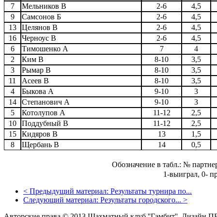
7
Мельников В
2-6
4,5
9
Самсонов Б
2-6
4,5
13
Целянов В
2-6
4,5
16
Черноус В
2-6
4,5
6
Тимошенко А
7
4
2
Ким В
8-10
3,5
3
Рымар В
8-10
3,5
11
Асеев В
8-10
3,5
4
Быкова А
9-10
3
14
Степанович А
9-10
3
5
Котолупов А
11-12
2,5
10
Поддубный В
11-12
2,5
15
Кидяров В
13
1,5
8
Щербань В
14
0,5
Обозначение в табл.: № партне
1-выиграл, 0- п
<
Предыдущий материал:
Результаты турнира по...
Следующий материал:
Результаты городского...
>
Авторские права © 2013 Шахматный клуб ''Гамбит''.
Дизайн П