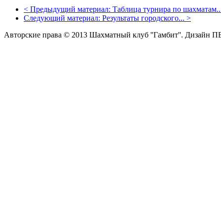
<
Предыдущий материал:
Таблица турнира по шахматам..
Следующий материал:
Результаты городского...
>
Авторские права © 2013 Шахматный клуб ''Гамбит''.
Дизайн П