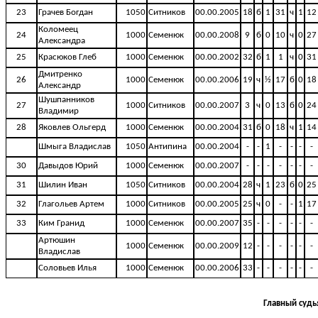
23
Грачев Богдан
1050
Ситников
00.00.2005
18
б
1
31
ч
1
12
Коломеец
24
1000
Семенюк
00.00.2008
9
б
0
10
ч
0
27
Александра
25
Красюков Глеб
1000
Семенюк
00.00.2002
32
б
1
1
ч
0
31
Дмитренко
26
1000
Семенюк
00.00.2006
19
ч
½
17
б
0
18
Александр
Шушпанников
27
1000
Ситников
00.00.2007
3
ч
0
13
б
0
24
Владимир
28
Яковлев Ольгерд
1000
Семенюк
00.00.2004
31
б
0
18
ч
1
14
Шмыга Владислав
1050
Антипина
00.00.2004
-
-
1
-
-
-
-
30
Давыдов Юрий
1000
Семенюк
00.00.2007
-
-
-
-
-
-
-
31
Шилин Иван
1050
Ситников
00.00.2004
28
ч
1
23
б
0
25
32
Глагольев Артем
1000
Ситников
00.00.2005
25
ч
0
-
-
1
17
33
Ким Гранид
1000
Семенюк
00.00.2007
35
-
-
-
-
-
-
Артюшин
1000
Семенюк
00.00.2009
12
-
-
-
-
-
-
Владислав
Соловьев Илья
1000
Семенюк
00.00.2006
33
-
-
-
-
-
-
Главный судь