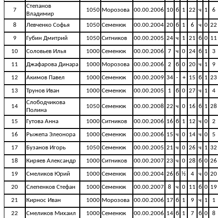
Степанов
7
1050
Морозова
00.00.2006
10
б
1
22
ч
1
6
Владимир
8
Левченко Софья
1050
Семенюк
00.00.2004
20
б
1
6
ч
0
22
9
Губин Дмитрий
1050
Ситников
00.00.2005
24
ч
1
21
б
0
11
10
Соловьев Илья
1000
Семенюк
00.00.2006
7
ч
0
24
б
1
3
11
Джафарова Динара
1000
Морозова
00.00.2006
2
б
0
20
ч
1
9
12
Акимов Павел
1000
Семенюк
00.00.2009
34
-
+
15
б
1
23
13
Трунов Иван
1000
Семенюк
00.00.2005
1
б
0
27
ч
1
4
Слободчикова
14
1050
Семенюк
00.00.2008
22
ч
0
16
б
1
28
Полина
15
Гутова Анна
1000
Ситников
00.00.2006
16
б
1
12
ч
0
2
16
Рыжепа Элеонора
1000
Семенюк
00.00.2006
15
ч
0
14
ч
0
5
17
Бузанов Игорь
1050
Семенюк
00.00.2005
21
ч
0
26
ч
1
32
18
Киряев Александр
1000
Ситников
00.00.2007
23
ч
0
28
б
0
26
19
Смеликов Юрий
1000
Семенюк
00.00.2004
26
б
½
4
ч
0
20
20
Слепенков Стефан
1000
Семенюк
00.00.2007
8
ч
0
11
б
0
19
21
Кирнос Иван
1000
Морозова
00.00.2006
17
б
1
9
ч
1
1
22
Смеликов Михаил
1000
Семенюк
00.00.2006
14
б
1
7
б
0
8