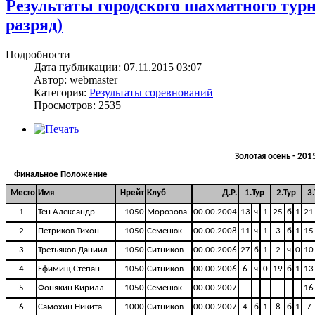
Результаты городского шахматного турн
разряд)
Подробности
Дата публикации: 07.11.2015 03:07
Автор: webmaster
Категория:
Результаты соревнований
Просмотров: 2535
Золотая осень - 20
Финальное Положение
Место
Имя
Нрейт
Клуб
Д.Р.
1.Тур
2.Тур
3
1
Тен Александр
1050
Морозова
00.00.2004
13
ч
1
25
б
1
21
2
Петриков Тихон
1050
Семенюк
00.00.2008
11
ч
1
3
б
1
15
3
Третьяков Даниил
1050
Ситников
00.00.2006
27
б
1
2
ч
0
10
4
Ефимищ Степан
1050
Ситников
00.00.2006
6
ч
0
19
б
1
13
5
Фонякин Кирилл
1050
Семенюк
00.00.2007
-
-
-
-
-
-
16
6
Самохин Никита
1000
Ситников
00.00.2007
4
б
1
8
б
1
7