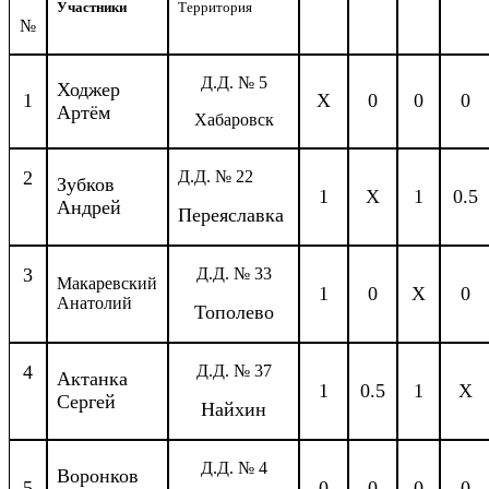
Участники
Территория
№
Д.Д. № 5
Ходжер
1
Х
0
0
0
Артём
Хабаровск
2
Д.Д. № 22
Зубков
1
Х
1
0.5
Андрей
Переяславка
3
Д.Д. № 33
Макаревский
1
0
Х
0
Анатолий
Тополево
4
Д.Д. № 37
Актанка
1
0.5
1
Х
Сергей
Найхин
Д.Д. № 4
Воронков
5
0
0
0
0