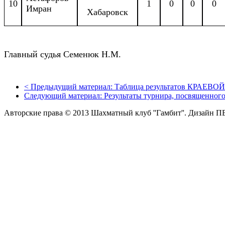
10
1
0
0
0
Имран
Хабаровск
Главный судья Семенюк Н.М.
<
Предыдущий материал:
Таблица результатов КРАЕВОЙ.
Следующий материал:
Результаты турнира, посвященного.
Авторские права © 2013 Шахматный клуб ''Гамбит''.
Дизайн П