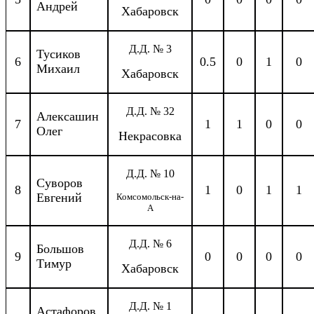
Андрей
Хабаровск
Д.Д. № 3
Тусиков
6
0.5
0
1
0
Михаил
Хабаровск
Д.Д. № 32
Алексашин
7
1
1
0
0
Олег
Некрасовка
Д.Д. № 10
Суворов
8
1
0
1
1
Евгений
Комсомольск-на-
А
Д.Д. № 6
Большов
9
0
0
0
0
Тимур
Хабаровск
Д.Д. № 1
Астафоров