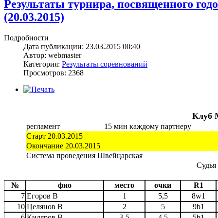
Результаты турнира, посвященного год
(20.03.2015)
Подробности
Дата публикации: 23.03.2015 00:40
Автор: webmaster
Категория:
Результаты соревнований
Просмотров: 2368
Клуб 
регламент
15 мин каждому партнеру
Старт 20.03.2015
Окончание 20.03.2015
Система проведения Швейцарская
Судья
№
фио
место
очки
R1
7
Егоров В
1
5,5
8w1
10
Целянов В
2
5
9b1
6
Кидяров В
3-5
4,5
5b1