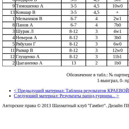
9
Тимошенко А
3-5
4,5
10w0
13
Ковшар В
3-5
4,5
+
1
Мельников В
6-7
4
2w1
8
Панов А
6-7
4
7b0
3
Шурак Л
8-12
3
4w1
4
Неверов А
8-12
3
3b0
5
Рябухин Г
8-12
3
6w0
11
Рымар В
8-12
3
12w0
12
Глущенко А
8-12
3
11b1
2
Цыганенко А
13
2
1b0
Обозначение в табл.: № партне
1-выиграл, 0- п
<
Предыдущий материал:
Таблица результатов КРАЕВОЙ.
Следующий материал:
Результаты рапид-турнира...
>
Авторские права © 2013 Шахматный клуб ''Гамбит''.
Дизайн П