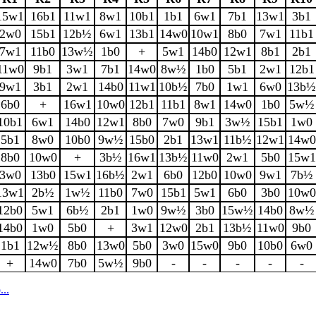
15w1
16b1
11w1
8w1
10b1
1b1
6w1
7b1
13w1
3b1
2w0
15b1
12b½
6w1
13b1
14w0
10w1
8b0
7w1
11b1
7w1
11b0
13w½
1b0
+
5w1
14b0
12w1
8b1
2b1
11w0
9b1
3w1
7b1
14w0
8w½
1b0
5b1
2w1
12b1
9w1
3b1
2w1
14b0
11w1
10b½
7b0
1w1
6w0
13b½
6b0
+
16w1
10w0
12b1
11b1
8w1
14w0
1b0
5w½
10b1
6w1
14b0
12w1
8b0
7w0
9b1
3w½
15b1
1w0
5b1
8w0
10b0
9w½
15b0
2b1
13w1
11b½
12w1
14w0
8b0
10w0
+
3b½
16w1
13b½
11w0
2w1
5b0
15w1
3w0
13b0
15w1
16b½
2w1
6b0
12b0
10w0
9w1
7b½
13w1
2b½
1w½
11b0
7w0
15b1
5w1
6b0
3b0
10w0
12b0
5w1
6b½
2b1
1w0
9w½
3b0
15w½
14b0
8w½
14b0
1w0
5b0
+
3w1
12w0
2b1
13b½
11w0
9b0
1b1
12w½
8b0
13w0
5b0
3w0
15w0
9b0
10b0
6w0
+
14w0
7b0
5w½
9b0
-
-
-
-
-
..