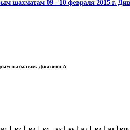
ым шахматам 09 - 10 февраля 2015 г. Ди
трым шахматам. Дивизион А
R1
R2
R3
R4
R5
R6
R7
R8
R9
R10