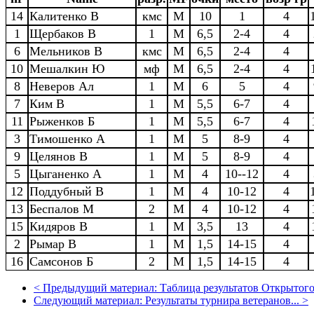
14
Калитенко В
кмс
M
10
1
4
1
Щербаков В
1
M
6,5
2-4
4
6
Мельников В
кмс
M
6,5
2-4
4
10
Мешалкин Ю
мф
M
6,5
2-4
4
8
Неверов Ал
1
M
6
5
4
7
Ким В
1
M
5,5
6-7
4
11
Рыженков Б
1
M
5,5
6-7
4
3
Тимошенко А
1
M
5
8-9
4
9
Целянов В
1
M
5
8-9
4
5
Цыганенко А
1
M
4
10--12
4
12
Поддубный В
1
M
4
10-12
4
13
Беспалов М
2
M
4
10-12
4
15
Кидяров В
1
M
3,5
13
4
2
Рымар В
1
M
1,5
14-15
4
16
Самсонов Б
2
M
1,5
14-15
4
<
Предыдущий материал:
Таблица результатов Открытого.
Следующий материал:
Результаты турнира ветеранов...
>