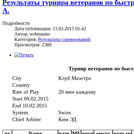
Результаты турнира ветеранов по быстр
А.
Подробности
Дата публикации: 13.02.2015 01:42
Автор: webmaster
Категория:
Результаты соревнований
Просмотров: 2389
Турнир ветеранов по быс
City
Клуб Маэстро
Country
Rate of Play
20 мин каждому
Start 09.02.2015
End 10.02.2015
System
Swiss
Chief Arbiter
Ким ЭД
nr
Name
разр.
MF
очки
место
возр гр