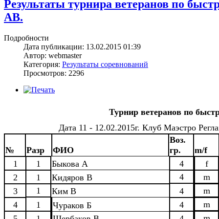
Результаты турнира ветеранов по быст
АВ.
Подробности
Дата публикации: 13.02.2015 01:39
Автор: webmaster
Категория:
Результаты соревнований
Просмотров: 2296
Турнир ветеранов по быс
Дата 11 - 12.02.2015г. Клуб Маэстро Рег
Воз.
№
Разр
ФИО
гр.
m/f
1
1
Быкова А
4
f
4
m
2
1
Кидяров В
1
m
3
Ким В
4
m
4
1
4
Чураков Б
m
5
1
Щербаков В
4