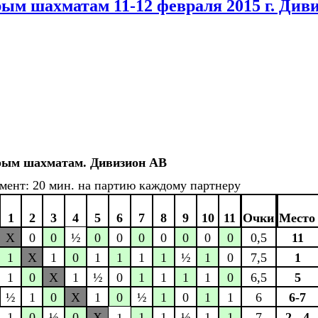
рым шахматам 11-12 февраля 2015 г. Див
трым шахматам. Дивизион АВ
ламент: 20 мин. на партию каждому партнеру
1
2
3
4
5
6
7
8
9
10
11
Очки
Место
X
0
0
½
0
0
0
0
0
0
0
0,5
11
1
X
1
0
1
1
1
1
½
1
0
7,5
1
1
0
X
1
½
0
1
1
1
1
0
6,5
5
½
1
0
X
1
0
½
1
0
1
1
6
6-7
1
0
½
0
X
1
1
½
1
1
7
2 - 4
1