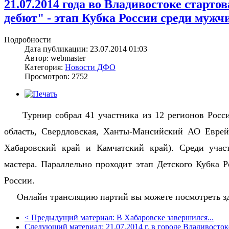
21.07.2014 года во Владивостоке стар
дебют" - этап Кубка России среди мужч
Подробности
Дата публикации: 23.07.2014 01:03
Автор: webmaster
Категория:
Новости ДФО
Просмотров: 2752
Турнир собрал 41 участника из 12 регионов России 
область, Свердловская, Ханты-Мансийский АО Евре
Хабаровский край и Камчатский край). Среди учас
мастера. Параллельно проходит этап Детского Кубка 
России.
Онлайн трансляцию партий вы можете посмотреть
з
<
Предыдущий материал:
В Хабаровске завершился...
Следующий материал:
21.07.2014 г. в городе Владивостоке