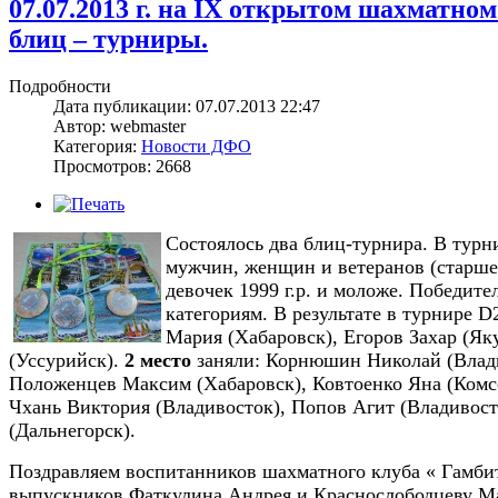
07.07.2013 г. на IX открытом шахматном
блиц – турниры.
Подробности
Дата публикации: 07.07.2013 22:47
Автор: webmaster
Категория:
Новости ДФО
Просмотров: 2668
Состоялось два блиц-турнира. В тур
мужчин, женщин и ветеранов (старше
девочек 1999 г.р. и моложе. Победит
категориям. В результате в турнире D
Мария (Хабаровск), Егоров Захар (Як
(Уссурийск).
2 место
заняли: Корнюшин Николай (Влади
Положенцев Максим (Хабаровск), Ковтоенко Яна (Комс
Чхань Виктория (Владивосток), Попов Агит (Владивост
(Дальнегорск).
Поздравляем воспитанников шахматного клуба « Гамби
выпускников Фаткулина Андрея и Краснослободцеву М