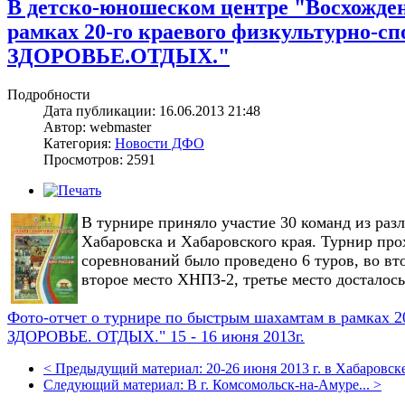
В детско-юношеском центре "Восхожде
рамках 20-го краевого физкультурно-с
ЗДОРОВЬЕ.ОТДЫХ."
Подробности
Дата публикации: 16.06.2013 21:48
Автор: webmaster
Категория:
Новости ДФО
Просмотров: 2591
В турнире приняло участие 30 команд из раз
Хабаровска и Хабаровского края. Турнир прох
соревнований было проведено 6 туров, во вто
второе место ХНПЗ-2, третье место досталос
Фото-отчет о турнире по быстрым шахамтам в рамках 2
ЗДОРОВЬЕ. ОТДЫХ." 15 - 16 июня 2013г.
<
Предыдущий материал:
20-26 июня 2013 г. в Хабаровске
Следующий материал:
В г. Комсомольск-на-Амуре...
>