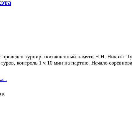
кэта
ет проведен турнир, посвященный памяти Н.Н. Никэта. 
8 туров, контроль 1 ч 10 мин на партию. Начало соревнов
а...
ВВ