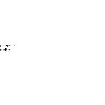
Турнирные
аний в