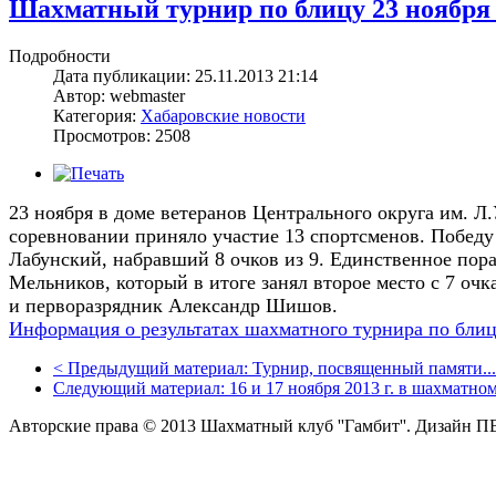
Шахматный турнир по блицу 23 ноября
Подробности
Дата публикации: 25.11.2013 21:14
Автор: webmaster
Категория:
Хабаровские новости
Просмотров: 2508
23 ноября в доме ветеранов Центрального округа им. Л
соревновании приняло участие 13 спортсменов. Побед
Лабунский, набравший 8 очков из 9. Единственное пор
Мельников, который в итоге занял второе место с 7 оч
и перворазрядник Александр Шишов.
Информация о результатах шахматного турнира по блиц
<
Предыдущий материал:
Турнир, посвященный памяти...
Следующий материал:
16 и 17 ноября 2013 г. в шахматном
Авторские права © 2013 Шахматный клуб ''Гамбит''.
Дизайн П