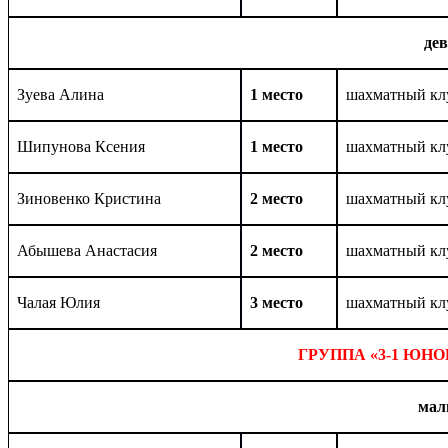
де
Зуева Алина
1 место
шахматный кл
Шипунова Ксения
1 место
шахматный кл
Зиновенко Кристина
2 место
шахматный кл
Абышева Анастасия
2 место
шахматный кл
Чалая Юлия
3 место
шахматный кл
ГРУППА «3-1 ЮН
мал