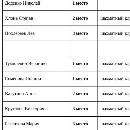
Доденко Николай
1 место
Хлонь Степан
2 место
шахматный кл
Похлебаев Лев
3 место
шахматный кл
Тумилевич Вероника
1 место
шахматный кл
Семёнова Полина
1 место
шахматный кл
Ватутина Анна
2 место
шахматный кл
Круглова Виктория
3 место
шахматный кл
Регентова Мария
3 место
шахматный кл