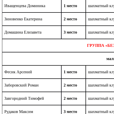
Иващенцева Доминика
1 место
шахматный кл
Зиновенко Екатерина
2 место
шахматный кл
Домашина Елизавета
3 место
шахматный кл
ГРУППА «БЕ
мал
Фесик Арсений
1 место
шахматный кл
Заборовский Роман
2 место
шахматный кл
Завгородний Тимофей
2 место
шахматный кл
Рудаков Максим
3 место
шахматный кл