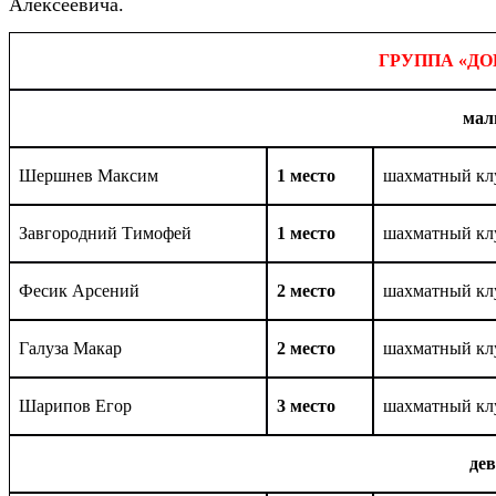
Алексеевича.
ГРУППА «Д
мал
Шершнев Максим
1 место
шахматный кл
Завгородний Тимофей
1 место
шахматный кл
Фесик Арсений
2 место
шахматный кл
Галуза Макар
2 место
шахматный кл
Шарипов Егор
3 место
шахматный кл
де