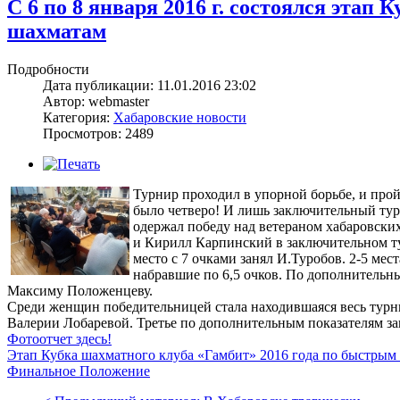
С 6 по 8 января 2016 г. состоялся эта
шахматам
Подробности
Дата публикации: 11.01.2016 23:02
Автор: webmaster
Категория:
Хабаровские новости
Просмотров: 2489
Турнир проходил в упорной борьбе, и прой
было четверо! И лишь заключительный ту
одержал победу над ветераном хабаровс
и Кирилл Карпинский в заключительном ту
место с 7 очками занял И.Туробов. 2-5 ме
набравшие по 6,5 очков. По дополнительны
Максиму Положенцеву.
Среди женщин победительницей стала находившаяся весь турн
Валерии Лобаревой. Третье по дополнительным показателям за
Фотоотчет здесь!
Этап Кубка шахматного клуба «Гамбит» 2016 года по быстрым ш
Финальное Положение