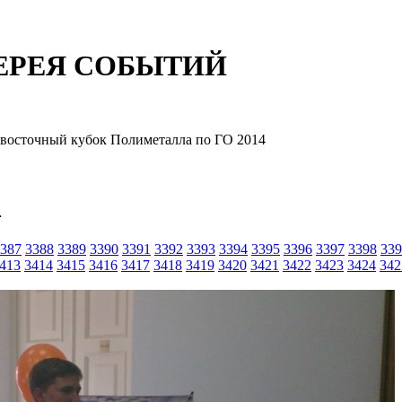
ЕРЕЯ СОБЫТИЙ
восточный кубок Полиметалла по ГО 2014
4
387
3388
3389
3390
3391
3392
3393
3394
3395
3396
3397
3398
339
413
3414
3415
3416
3417
3418
3419
3420
3421
3422
3423
3424
342