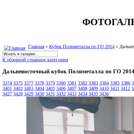
ФОТОГАЛ
Главная
»
Кубок Полиметалла по ГО 2014
» Дальне
К обзорной странице категории
Дальневосточный кубок Полиметалла по ГО 201
3374
3375
3377
3378
3379
3380
3381
3382
3383
3384
3385
3386
3
3401
3402
3403
3404
3405
3406
3407
3408
3409
3410
3411
3412
3
3427
3428
3429
3430
3431
3432
3433
3434
3435
3436