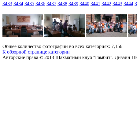
3433
3434
3435
3436
3437
3438
3439
3440
3441
3442
3443
3444
3
Общее количество фотографий во всех категориях: 7,156
К обзорной странице категории
Авторские права © 2013 Шахматный клуб ''Гамбит''.
Дизайн П