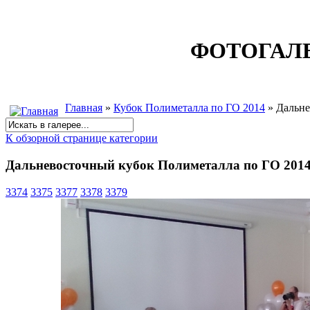
ФОТОГАЛ
Главная
»
Кубок Полиметалла по ГО 2014
» Дальне
К обзорной странице категории
Дальневосточный кубок Полиметалла по ГО 201
3374
3375
3377
3378
3379